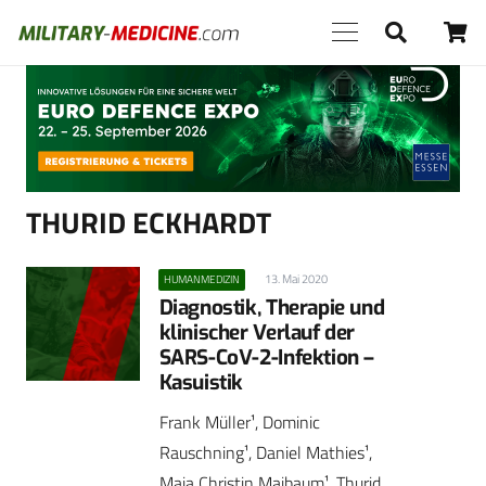
Anzeige
THURID ECKHARDT
13. Mai 2020
HUMANMEDIZIN
Diagnostik, Therapie und
klinischer Verlauf der
SARS-CoV-2-Infektion –
Kasuistik
Frank Müller¹, Dominic
Rauschning¹, Daniel Mathies¹,
Maja Christin Maibaum¹, Thurid