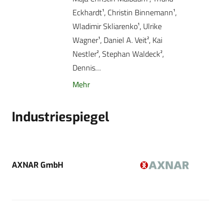
Eckhardt¹, Christin ­Binnemann¹,
Wladimir Skliarenko¹, Ulrike
Wagner¹, Daniel A. Veit², Kai
Nestler², Stephan Waldeck²,
Dennis…
Mehr
Industriespiegel
AXNAR GmbH