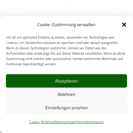
Cookie-Zustimmung verwalten
Um dir ein optimales Erlebnis zu bieten, verwenden wir Technologien wie
Cookies, um Geräteinformationen zu speichern und/oder darauf zuzugreifen.
Carl-Zeiss-Straße 5
Wenn du diesen Technologien zustimmst, können wir Daten wie das
53340 Meckenheim
Surfverhalten oder eindeutige IDs auf dieser Website verarbeiten. Wenn du deine
Zustimmung nicht erteilst oder zurückziehst, können bestimmte Merkmale und
Telefon: +49 (0)2225 / 88 89 – 0
Funktionen beeinträchtigt werden.
digital@cpm-verlag.de
Akzeptieren
Ablehnen
Einstellungen ansehen
Cookie-Richtlinie
Datenschutzerklärung
Impressum
ÜBER UNS