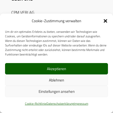
CPM VERLAG
Cookie-Zustimmung verwalten
CPM PUBLICATIONS
CPM EVENTS
Um dir ein optimales Erlebnis zu bieten, verwenden wir Technologien wie
Cookies, um Geräteinformationen zu speichern und/oder darauf zuzugreifen.
KONTAKT
Wenn du diesen Technologien zustimmst, können wir Daten wie das
Surfverhalten oder eindeutige IDs auf dieser Website verarbeiten. Wenn du deine
Zustimmung nicht erteilst oder zurückziehst, können bestimmte Merkmale und
AUTORENHINWEISE
Funktionen beeinträchtigt werden.
MEDIADATEN
Akzeptieren
Ablehnen
Einstellungen ansehen
RECHTLICHES
Cookie-Richtlinie
Datenschutzerklärung
Impressum
Datenschutzerklärung