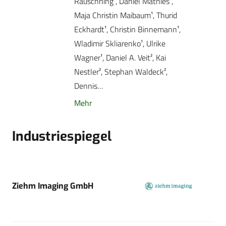
Rauschning¹, Daniel Mathies¹,
Maja Christin Maibaum¹, Thurid
Eckhardt¹, Christin ­Binnemann¹,
Wladimir Skliarenko¹, Ulrike
Wagner¹, Daniel A. Veit², Kai
Nestler², Stephan Waldeck²,
Dennis…
Mehr
Industriespiegel
Ziehm Imaging GmbH