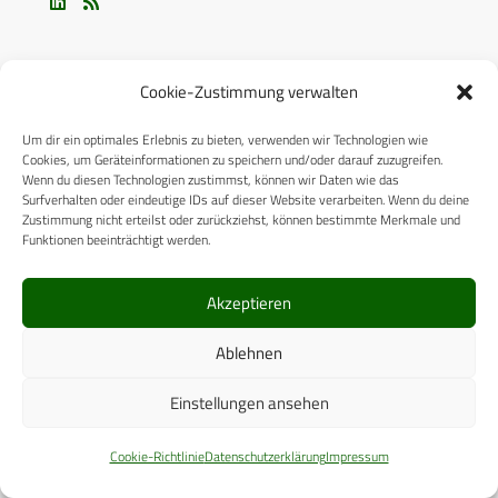
Cookie-Zustimmung verwalten
Um dir ein optimales Erlebnis zu bieten, verwenden wir Technologien wie
ÜBER UNS
Cookies, um Geräteinformationen zu speichern und/oder darauf zuzugreifen.
Wenn du diesen Technologien zustimmst, können wir Daten wie das
Surfverhalten oder eindeutige IDs auf dieser Website verarbeiten. Wenn du deine
CPM VERLAG
Zustimmung nicht erteilst oder zurückziehst, können bestimmte Merkmale und
Funktionen beeinträchtigt werden.
CPM PUBLICATIONS
CPM EVENTS
Akzeptieren
KONTAKT
Ablehnen
AUTORENHINWEISE
Einstellungen ansehen
MEDIADATEN
Cookie-Richtlinie
Datenschutzerklärung
Impressum