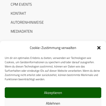
CPM EVENTS
KONTAKT
AUTORENHINWEISE
MEDIADATEN
Cookie-Zustimmung verwalten
Um dir ein optimales Erlebnis zu bieten, verwenden wir Technologien wie
RECHTLICHES
Cookies, um Geräteinformationen zu speichern und/oder darauf zuzugreifen.
Wenn du diesen Technologien zustimmst, können wir Daten wie das
Surfverhalten oder eindeutige IDs auf dieser Website verarbeiten. Wenn du deine
Datenschutzerklärung
Zustimmung nicht erteilst oder zurückziehst, können bestimmte Merkmale und
Funktionen beeinträchtigt werden.
Cookie-Richtlinie (EU)
AGB
Akzeptieren
Compliance
Ablehnen