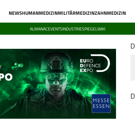
NEWS
HUMANMEDIZIN
MILITÄRMEDIZIN
ZAHNMEDIZIN
ALMANAC
EVENTS
INDUSTRIESPIEGEL
WIKI
D
D