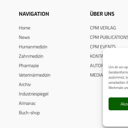
NAVIGATION
ÜBER UNS
Home
CPM VERLAG
News
CPM PUBLICATION
Humanmedizin
CPM EVENTS
Zahnmedizin
KONTAKT
Pharmazie
AUTORENHINWEIS
Um dir ein op
Geräteinforma
Veterinärmedizin
MEDIADATEN
zustimmst, kö
verarbeiten. 
Archiv
Merkmale und
Industriespiegel
Almanac
Akz
Buch-shop