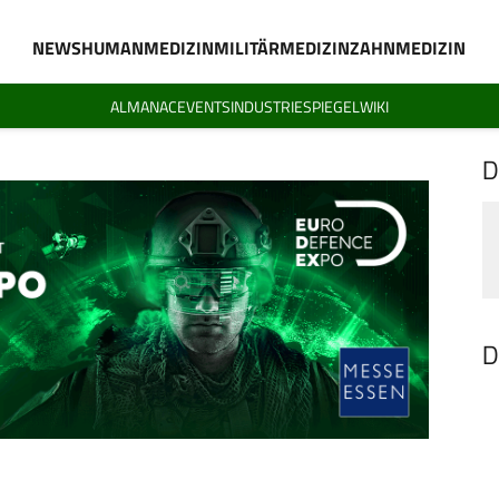
NEWS
HUMANMEDIZIN
MILITÄRMEDIZIN
ZAHNMEDIZIN
ALMANAC
EVENTS
INDUSTRIESPIEGEL
WIKI
D
D