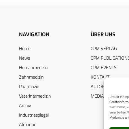
NAVIGATION
ÜBER UNS
Home
CPM VERLAG
News
CPM PUBLICATION
Humanmedizin
CPM EVENTS
Zahnmedizin
KONTAKT
Pharmazie
AUTORENHINWEIS
Veterinärmedizin
MEDIADATEN
Um dir ein op
Geräteinforma
Archiv
zustimmst, kö
verarbeiten. 
Industriespiegel
Merkmale und
Almanac