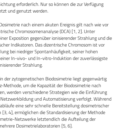
tung erforderlich. Nur so können die zur Verfügung
etzt und genutzt werden.
 Dosimetrie nach einem akuten Ereignis gilt nach wie vor
entrische Chromosomenanalyse (DCA) [1, 2]. Unter
ner Exposition gegenüber ionisierender Strahlung und die
ischer Indikatoren. Das dizentrische Chromosom ist vor
hlung bei niedriger Spontanhäufigkeit, seiner hohen
einer In-vivo- und In-vitro-Induktion der zuverlässigste
onisierender Strahlung.
n der zytogenetischen Biodosimetrie liegt gegenwärtig
z-Methode, um die Kapazität der Biodosimetrie nach
hen, werden verschiedene Strategien wie die Einführung
, Netzwerkbildung und Automatisierung verfolgt. Während
abläufe eine sehr schnelle Bereitstellung dosimetrischer
 [3, 4], ermöglichen die Standardisierung der Methode
imetrie-Netzwerke letztendlich die Aufteilung der
hrere Dosimetrielaboratorien [5, 6].