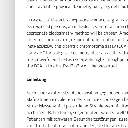
and if available physical dosimetry by cytogenetic biol
In respect of the actual exposure scenario, e. g. a ma
overexposed persons, an individual event or a chroni
appropriate biodosimetry method will be chosen. Amo
(dicentric chromosome, reciprocal translocation and c
InstRadBioBw the dicentric chromosome assay (DCA) is
standard” for biological dosimetry after an acute rad
to a powerful and network-capable high-throughput di
the DCA in the InstRadBioBw will be presented.
Einleitung
Nach einer akuten Strahlenexposition gegenüber Rö
Maßnahmen einzuleiten oder zumindest Aussagen bezüg
ist der Massenanfall potenzieller Strahlenverunfallt
noch mehr Betroffenen, sogenannten „worried well“ (k
Patienten mit schweren Gesundheitsstörungen, zu re
von den Patienten zu unterscheiden, die therapeutis