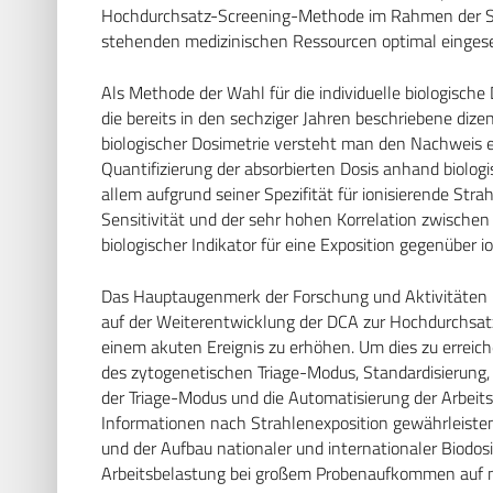
Hochdurchsatz-Screening-Methode im Rahmen der Sich
stehenden medizinischen Ressourcen optimal einges
Als Methode der Wahl für die individuelle biologische
die bereits in den sechziger Jahren beschriebene diz
biologischer Dosimetrie versteht man den Nachweis ei
Quantifizierung der absorbierten Dosis anhand biolog
allem aufgrund seiner Spezifität für ionisierende Stra
Sensitivität und der sehr hohen Korrelation zwischen 
biologischer Indikator für eine Exposition gegenüber i
Das Hauptaugenmerk der Forschung und Aktivitäten i
auf der Weiterentwicklung der DCA zur Hochdurchsat
einem akuten Ereignis zu erhöhen. Um dies zu erreic
des zytogenetischen Triage-Modus, Standardisierung
der Triage-Modus und die Automatisierung der Arbeits
Informationen nach Strahlenexposition gewährleisten
und der Aufbau nationaler und internationaler Biodos
Arbeitsbelastung bei großem Probenaufkommen auf me