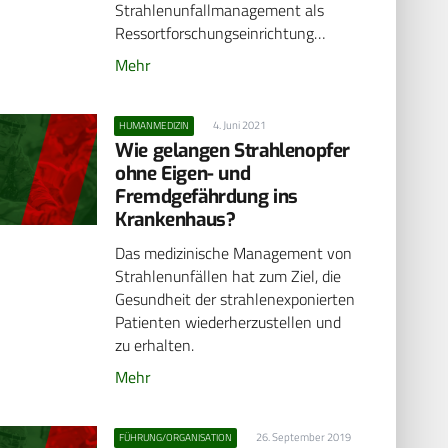
Strahlenunfallmanagement als
Ressortforschungseinrichtung…
Mehr
4. Juni 2021
HUMANMEDIZIN
Wie gelangen Strahlenopfer
ohne Eigen- und
Fremdgefährdung ins
Krankenhaus?
Das medizinische Management von
Strahlenunfällen hat zum Ziel, die
Gesundheit der strahlenexponierten
Patienten wiederherzustellen und
zu erhalten.
Mehr
26. September 2019
FÜHRUNG/ORGANISATION