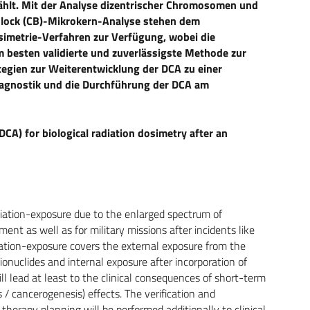
ählt. Mit der Analyse dizentrischer Chromosomen und
Block (CB)-Mikrokern-Analyse stehen dem
simetrie-Verfahren zur Verfügung, wobei die
 besten validierte und zuverlässigste Methode zur
ategien zur Weiterentwicklung der DCA zu einer
agnostik und die Durchführung der DCA am
DCA) for biological radiation dosimetry after an
iation-exposure due to the enlarged spectrum of
nt as well as for military missions after incidents like
ation-exposure covers the external exposure from the
onuclides and internal exposure after incorporation of
ill lead at least to the clinical consequences of short-term
/ cancerogenesis) effects. The verification and
r therapy planning will be performed additionally to clinical