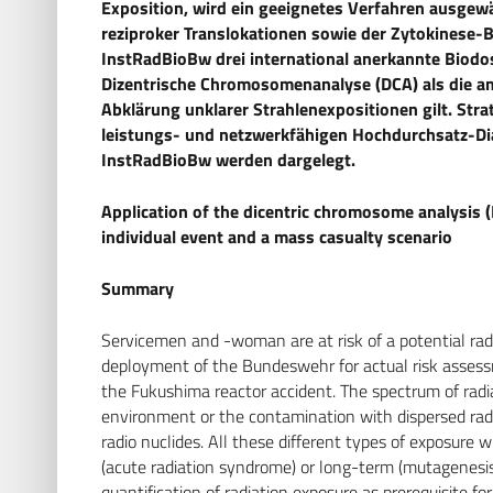
Exposition, wird ein geeignetes Verfahren ausgew
reziproker Translokationen sowie der Zytokinese-
InstRadBioBw drei international anerkannte Biodo
Dizentrische Chromosomenanalyse (DCA) als die am
Abklärung unklarer Strahlenexpositionen gilt. Str
leistungs- und netzwerkfähigen Hochdurchsatz-Di
InstRadBioBw werden dargelegt.
Application of the dicentric chromosome analysis (
individual event and a mass casualty scenario
Summary
Servicemen and -woman are at risk of a potential rad
deployment of the Bundeswehr for actual risk assessme
the Fukushima reactor accident. The spectrum of radi
environment or the contamination with dispersed radi
radio nuclides. All these different types of exposure w
(acute radiation syndrome) or long-term (mutagenesis 
quantification of radiation exposure as prerequisite fo