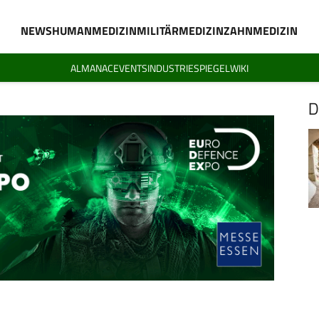
NEWS
HUMANMEDIZIN
MILITÄRMEDIZIN
ZAHNMEDIZIN
ALMANAC
EVENTS
INDUSTRIESPIEGEL
WIKI
D