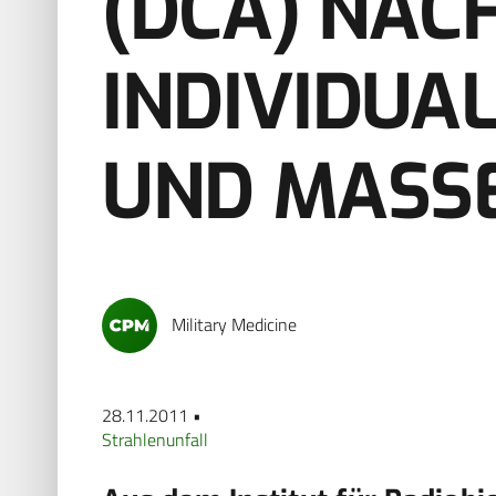
(DCA) NAC
INDIVIDUA
UND MASS
Military Medicine
28.11.2011 •
Strahlenunfall