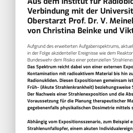
Aus dem Institut für Radiobi
Verbindung mit der Universit
Oberstarzt Prof. Dr. V. Meine
von Christina Beinke und Vi
Aufgrund des erweiterten Aufgabenspektrums, aktuell
in der Folge akzidenteller Ereignisse wie dem Reakt
Bundeswehr dem Risiko einer potenziellen Strahlenex
Das Spektrum reicht dabei von einer externen Exp
Kontamination mit radioaktivem Material bis hin z
Radionukliden. Diesen Expositionen gemeinsam is
Früh- (Akute Strahlenkrankheit) beziehungsweise
Der Nachweis einer Strahlenexposition und die Abs
Voraussetzung für die Planung therapeutischer M
gegebenenfalls physikalischen Dosimetrie mittels 
Abhängig vom Expositionsszenario, zum Beispiel 
Strahlenunfallopfer, einem akuten Individualereig