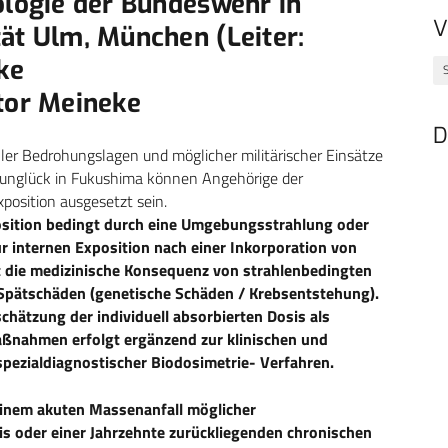
ologie der Bundeswehr in
V
ät Ulm, München (Leiter:
ke
S
ktor Meineke
D
er Bedrohungslagen und möglicher militärischer Einsätze
orunglück in Fukushima können Angehörige der
position ausgesetzt sein.
osition bedingt durch eine Umgebungsstrahlung oder
ur internen Exposition nach einer Inkorporation von
t die medizinische Konsequenz von strahlenbedingten
 Spätschäden (genetische Schäden / Krebsentstehung).
chätzung der individuell absorbierten Dosis als
aßnahmen erfolgt ergänzend zur klinischen und
spezialdiagnostischer Biodosimetrie- Verfahren.
einem akuten Massenanfall möglicher
nis oder einer Jahrzehnte zurückliegenden chronischen