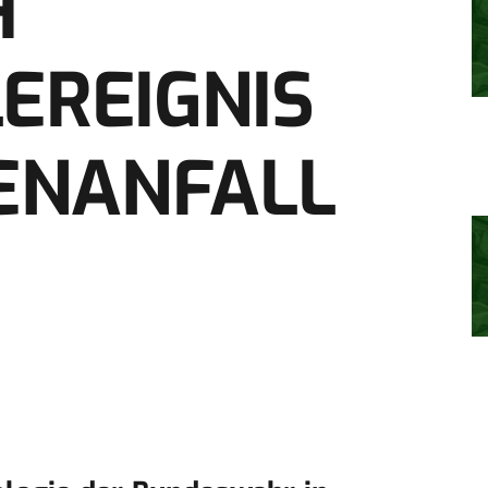
H
LEREIGNIS
ENANFALL