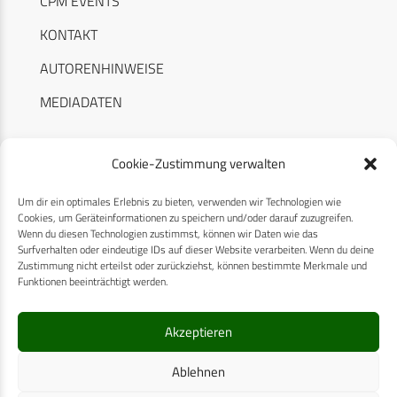
CPM EVENTS
KONTAKT
AUTORENHINWEISE
MEDIADATEN
Cookie-Zustimmung verwalten
Um dir ein optimales Erlebnis zu bieten, verwenden wir Technologien wie
RECHTLICHES
Cookies, um Geräteinformationen zu speichern und/oder darauf zuzugreifen.
Wenn du diesen Technologien zustimmst, können wir Daten wie das
Surfverhalten oder eindeutige IDs auf dieser Website verarbeiten. Wenn du deine
Datenschutzerklärung
Zustimmung nicht erteilst oder zurückziehst, können bestimmte Merkmale und
Funktionen beeinträchtigt werden.
Cookie-Richtlinie (EU)
AGB
Akzeptieren
Compliance
Ablehnen
Impressum