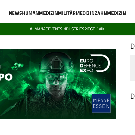
NEWS
HUMANMEDIZIN
MILITÄRMEDIZIN
ZAHNMEDIZIN
ALMANAC
EVENTS
INDUSTRIESPIEGEL
WIKI
D
D