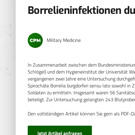
Borrelieninfektionen d
Military Medicine
In Zusammenarbeit zwischen dem Bundesministerium f
Schlögel) und dem Hygieneinstitut der Universität Wie
vergangenen zwei Jahre eine Untersuchung durchgeführ
Spirochäte Borrelia burgdorferi sensu lato sowohl i
Soldaten zu ermitteln. Insgesamt waren 56 Sanitätsd
beteiligt. Zur Untersuchung gelangten 243 Blutprobe
Den vollständigen Artikel können Sie gern als PDF-D
Jetzt Artikel anfragen