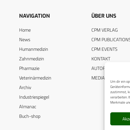
NAVIGATION
ÜBER UNS
Home
CPM VERLAG
News
CPM PUBLICATION
Humanmedizin
CPM EVENTS
Zahnmedizin
KONTAKT
Pharmazie
AUTORENHINWEIS
Veterinärmedizin
MEDIADATEN
Um dir ein op
Geräteinforma
Archiv
zustimmst, kö
Industriespiegel
verarbeiten. 
Merkmale und
Almanac
Buch-shop
Akz