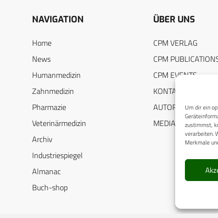
NAVIGATION
ÜBER UNS
Home
CPM VERLAG
News
CPM PUBLICATION
Humanmedizin
CPM EVENTS
Zahnmedizin
KONTAKT
Pharmazie
AUTORENHINWEIS
Um dir ein op
Geräteinforma
Veterinärmedizin
MEDIADATEN
zustimmst, kö
verarbeiten. 
Archiv
Merkmale und
Industriespiegel
Akz
Almanac
Buch-shop