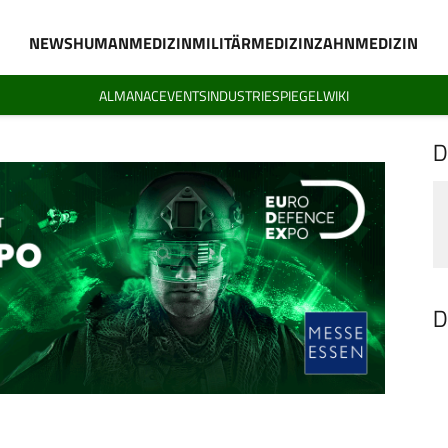
NEWS
HUMANMEDIZIN
MILITÄRMEDIZIN
ZAHNMEDIZIN
ALMANAC
EVENTS
INDUSTRIESPIEGEL
WIKI
D
D