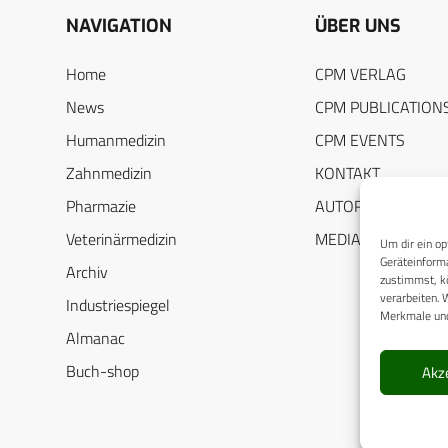
NAVIGATION
ÜBER UNS
Home
CPM VERLAG
News
CPM PUBLICATION
Humanmedizin
CPM EVENTS
Zahnmedizin
KONTAKT
Pharmazie
AUTORENHINWEIS
Veterinärmedizin
MEDIADATEN
Um dir ein op
Geräteinforma
Archiv
zustimmst, kö
verarbeiten. 
Industriespiegel
Merkmale und
Almanac
Buch-shop
Akz