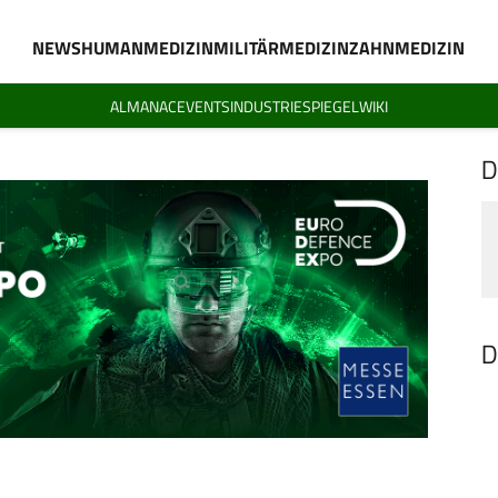
NEWS
HUMANMEDIZIN
MILITÄRMEDIZIN
ZAHNMEDIZIN
ALMANAC
EVENTS
INDUSTRIESPIEGEL
WIKI
D
D