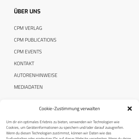
ÜBER UNS
CPM VERLAG
CPM PUBLICATIONS
CPM EVENTS
KONTAKT
AUTORENHINWEISE
MEDIADATEN
Cookie-Zustimmung verwalten
Um dir ein optimales Erlebnis zu bieten, verwenden wir Technologien wie
RECHTLICHES
Cookies, um Geräteinformationen zu speichern und/oder darauf zuzugreifen.
Wenn du diesen Technologien zustimmst, können wir Daten wie das
Surfverhalten oder eindeutige IDs auf dieser Website verarbeiten. Wenn du deine