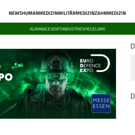
NEWS
HUMANMEDIZIN
MILITÄRMEDIZIN
ZAHNMEDIZIN
ALMANAC
EVENTS
INDUSTRIESPIEGEL
WIKI
D
D