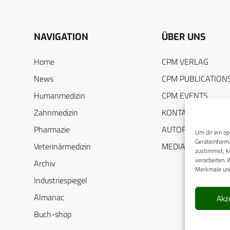
NAVIGATION
ÜBER UNS
Home
CPM VERLAG
News
CPM PUBLICATION
Humanmedizin
CPM EVENTS
Zahnmedizin
KONTAKT
Pharmazie
AUTORENHINWEIS
Um dir ein op
Geräteinforma
Veterinärmedizin
MEDIADATEN
zustimmst, kö
verarbeiten. 
Archiv
Merkmale und
Industriespiegel
Almanac
Akz
Buch-shop