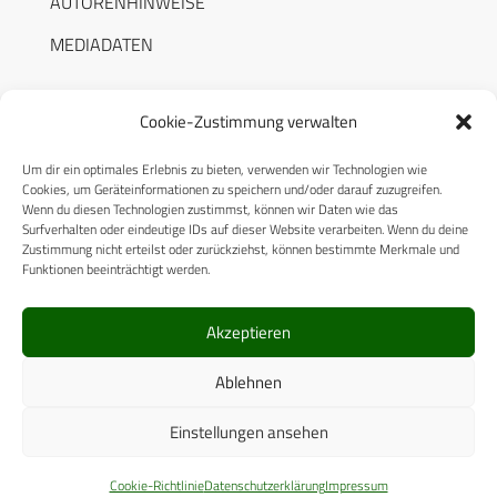
AUTORENHINWEISE
MEDIADATEN
Cookie-Zustimmung verwalten
Um dir ein optimales Erlebnis zu bieten, verwenden wir Technologien wie
RECHTLICHES
Cookies, um Geräteinformationen zu speichern und/oder darauf zuzugreifen.
Wenn du diesen Technologien zustimmst, können wir Daten wie das
Surfverhalten oder eindeutige IDs auf dieser Website verarbeiten. Wenn du deine
Datenschutzerklärung
Zustimmung nicht erteilst oder zurückziehst, können bestimmte Merkmale und
Funktionen beeinträchtigt werden.
Cookie-Richtlinie (EU)
AGB
Akzeptieren
Compliance
Ablehnen
Impressum
Einstellungen ansehen
© 2025 CPM GmbH – Alle Rechte vorbehalten
Cookie-Richtlinie
Datenschutzerklärung
Impressum