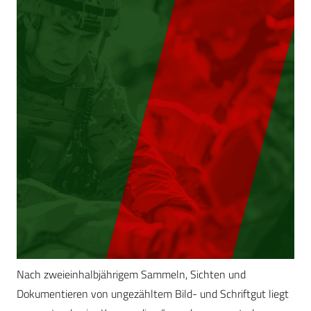
Nach zweieinhalbjährigem Sammeln, Sichten und
Dokumentieren von ungezähltem Bild- und Schriftgut liegt