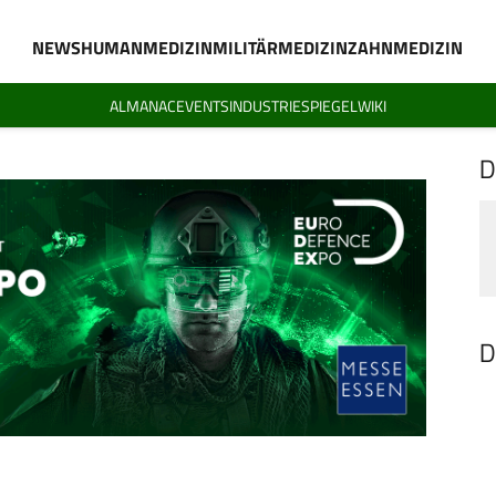
NEWS
HUMANMEDIZIN
MILITÄRMEDIZIN
ZAHNMEDIZIN
ALMANAC
EVENTS
INDUSTRIESPIEGEL
WIKI
D
D