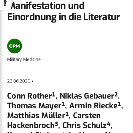
Index
Manifestation und
Einordnung in die Literatur
Military Medicine
23.06.2020 •
Conn Rother¹, Niklas Gebauer²,
Thomas Mayer¹, Armin Riecke¹,
Matthias Müller¹, Carsten
Hackenbroch³, Chris Schulz⁴,