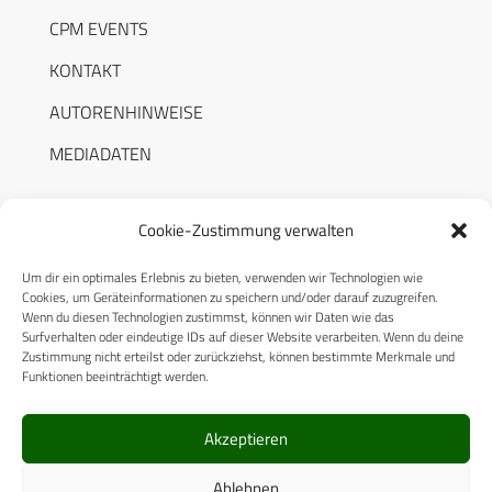
CPM EVENTS
KONTAKT
AUTORENHINWEISE
MEDIADATEN
Cookie-Zustimmung verwalten
Um dir ein optimales Erlebnis zu bieten, verwenden wir Technologien wie
RECHTLICHES
Cookies, um Geräteinformationen zu speichern und/oder darauf zuzugreifen.
Wenn du diesen Technologien zustimmst, können wir Daten wie das
Surfverhalten oder eindeutige IDs auf dieser Website verarbeiten. Wenn du deine
Datenschutzerklärung
Zustimmung nicht erteilst oder zurückziehst, können bestimmte Merkmale und
Funktionen beeinträchtigt werden.
Cookie-Richtlinie (EU)
AGB
Akzeptieren
Compliance
Ablehnen