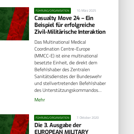
10. März 2025
FÜHRUNG/ORGANISATION
Casualty Move 24 – Ein
Beispiel für erfolgreiche
Zivil-Militärische Interaktion
Das Multinational Medical
Coordination Centre-Europe
(MMCC-E) ist eine multinational
besetzte Einheit, die direkt dem
Befehlshaber des Zentralen
Sanitätsdienstes der Bundeswehr
und stellvertretenden Befehlshaber
des Unterstützungskommandos…
Mehr
7. Oktober 2020
FÜHRUNG/ORGANISATION
Die 3. Ausgabe der
EUROPEAN MILITARY