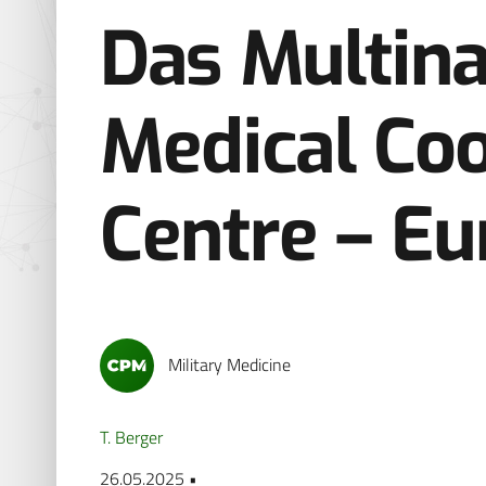
Das Multina
Medical Coo
Centre – E
Military Medicine
T. Berger
26.05.2025 •