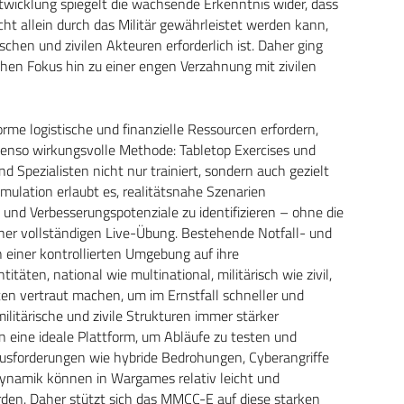
ntwicklung spiegelt die wachsende Erkenntnis wider, dass
cht allein durch das Militär gewährleistet werden kann,
hen und zivilen Akteuren erforderlich ist. Daher ging
hen Fokus hin zu einer engen Verzahnung mit zivilen
me logistische und finanzielle Ressourcen erfordern,
enso wirkungsvolle Methode: Tabletop Exercises und
Spezialisten nicht nur trainiert, sondern auch gezielt
mulation erlaubt es, realitätsnahe Szenarien
und Verbesserungspotenziale zu identifizieren – ohne die
ner vollständigen Live-Übung. Bestehende Notfall- und
einer kontrollierten Umgebung auf ihre
itäten, national wie multinational, militärisch wie zivil,
ten vertraut machen, um im Ernstfall schneller und
militärische und zivile Strukturen immer stärker
 eine ideale Plattform, um Abläufe zu testen und
usforderungen wie hybride Bedrohungen, Cyberangriffe
ynamik können in Wargames relativ leicht und
den. Daher stützt sich das MMCC-E auf diese starken