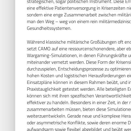
strategischen, sogar politischen Instrument. Diese E
eine effektive Patientenversorgung in Krisenzeiten ni
sondern eine enge Zusammenarbeit zwischen militärisc
man den Weg – weg von einem rein militärmedizinisc
Gesundheitssystemen.
Während klassische militärische Großübungen oft enor
setzt CAMO auf eine ressourcenschonendere, aber eb
Wargaming-Simulationen, in denen Führungskräfte und 
miteinander vernetzt werden. Diese Form der Krisensi
durchzuspielen, Entscheidungsprozesse zu optimieren 
hohen Kosten und logistischen Herausforderungen ei
Einsatzpläne können in diesem Rahmen beübt, und in 
Praxistauglichkeit getestet werden. Alle beteiligten Ent
können sich mit ihren spezifischen Verantwortlichkei
effektiver zu handeln. Besonders in einer Zeit, in der 
zusammenarbeiten müssen, bieten diese Simulationen
weiterzuentwickeln. Gerade neue und komplexe Hera
oder asymmetrische Konflikte, sowie deren enorme D
aufwandsarm sowie flexibel abgebildet und beübt wer