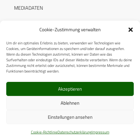
MEDIADATEN
Cookie-Zustimmung verwalten
Um dir ein optimales Erlebnis zu bieten, verwenden wir Technologien wie
RECHTLICHES
Cookies, um Geräteinformationen zu speichern und/oder darauf zuzugreifen.
Wenn du diesen Technologien zustimmst, können wir Daten wie das
Surfverhalten oder eindeutige IDs auf dieser Website verarbeiten. Wenn du deine
Datenschutzerklärung
Zustimmung nicht erteilst oder zurückziehst, können bestimmte Merkmale und
Funktionen beeinträchtigt werden.
Cookie-Richtlinie (EU)
AGB
Akzeptieren
Compliance
Ablehnen
Impressum
Einstellungen ansehen
© 2025 CPM GmbH – Alle Rechte vorbehalten
Cookie-Richtlinie
Datenschutzerklärung
Impressum