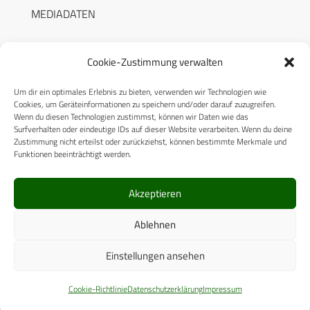
MEDIADATEN
Cookie-Zustimmung verwalten
Um dir ein optimales Erlebnis zu bieten, verwenden wir Technologien wie
RECHTLICHES
Cookies, um Geräteinformationen zu speichern und/oder darauf zuzugreifen.
Wenn du diesen Technologien zustimmst, können wir Daten wie das
Surfverhalten oder eindeutige IDs auf dieser Website verarbeiten. Wenn du deine
Datenschutzerklärung
Zustimmung nicht erteilst oder zurückziehst, können bestimmte Merkmale und
Funktionen beeinträchtigt werden.
Cookie-Richtlinie (EU)
AGB
Akzeptieren
Compliance
Ablehnen
Impressum
Einstellungen ansehen
© 2025 CPM GmbH – Alle Rechte vorbehalten
Cookie-Richtlinie
Datenschutzerklärung
Impressum