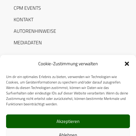
CPM EVENTS
KONTAKT
AUTORENHINWEISE
MEDIADATEN
Cookie-Zustimmung verwalten
Um dir ein optimales Erlebnis zu bieten, verwenden wir Technologien wie
RECHTLICHES
Cookies, um Geräteinformationen zu speichern und/oder darauf zuzugreifen.
Wenn du diesen Technologien zustimmst, können wir Daten wie das
Surfverhalten oder eindeutige IDs auf dieser Website verarbeiten. Wenn du deine
Datenschutzerklärung
Zustimmung nicht erteilst oder zurückziehst, können bestimmte Merkmale und
Funktionen beeinträchtigt werden.
Cookie-Richtlinie (EU)
AGB
Akzeptieren
Compliance
Ablehnen