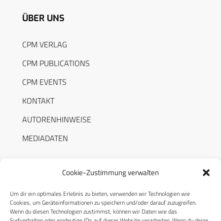
ÜBER UNS
CPM VERLAG
CPM PUBLICATIONS
CPM EVENTS
KONTAKT
AUTORENHINWEISE
MEDIADATEN
Cookie-Zustimmung verwalten
Um dir ein optimales Erlebnis zu bieten, verwenden wir Technologien wie
RECHTLICHES
Cookies, um Geräteinformationen zu speichern und/oder darauf zuzugreifen.
Wenn du diesen Technologien zustimmst, können wir Daten wie das
Surfverhalten oder eindeutige IDs auf dieser Website verarbeiten. Wenn du deine