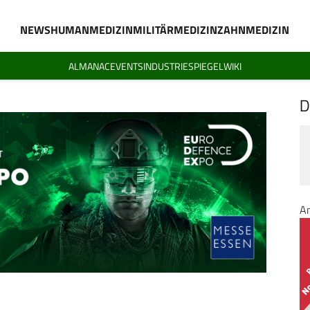
NEWS
HUMANMEDIZIN
MILITÄRMEDIZIN
ZAHNMEDIZIN
ALMANAC
EVENTS
INDUSTRIESPIEGEL
WIKI
D
A