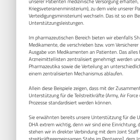
unserer Patienten medizinische Versorgung erhalten,
Kriegsveteranenministerium), zu dem viele unserer 
Verteidigungsministerium) wechseln. Das ist so ein B
Unterstützungsleistungen.
Im pharmazeutischen Bereich bieten wir ebenfalls Sha
Medikamente, die verschrieben bzw. vom Versicherer
Ausgabe von Medikamenten an Patienten. Das alles h
Arzneimittellisten zentralisiert genehmigt werden u
Pharmazeutika sowie die Verteilung an unterschiedli
einem zentralisierten Mechanismus ablaufen.
Allein diese Beispiele zeigen, dass mit der Zusammen
Unterstützung für die Teilstreitkräfte (Army, Air Forc
Prozesse standardisiert werden können.
Sie erwähnten bereits unsere Unterstützung für die 
DHA extrem wichtig, denn wir sind eine Einrichtung, d
stehen wir in direkter Verbindung mit dem Joint Staff
streitkräftegemeinsamen Stabs im Pentagon], dem Joi