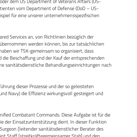
 oder dem US Department of Veterans Affairs (US-
Patienten vom Department of Defense (DoD – US-
eispiel für eine unserer unternehmensspezifischen
red Services an, von Richtlinien bezüglich der
 übernommen werden können, bis zur tatsächlichen
aben wir TSK-gemeinsam so organisiert, dass
nd die Beschaffung und der Kauf der entsprechenden
che sanitätsdienstliche Behandlungseinrichtungen nach
führung dieser Prozesse und der so geleisteten
e und Navy) die Effizienz wirkungsvoll gesteigert und
Unified Combatant Commands. Diese Aufgabe ist für die
ie der Einsatzunterstützung dient. In dieser Funktion
 Surgeon [leitender sanitätsdienstlicher Berater des
nt Staff [streitkräftegemeinsamer Stab] und den