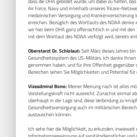
dass die DHA gebildet wurde, um dabei zu helfen, das
Air Force, Navy und innerhalb unseres Tricare-Netzwe
medizinischen Versorgung und Krankenversicherung i
erreichen. Bezüglich des Wortlauts des NDAA denke ich
wir hier beim DHA ganz offensichtlich in und mit den Te
mit dem Wortlaut des NDAA verfolgt wird, bereits ent
Oberstarzt Dr. Schlolaut:
Seit März dieses Jahres bin
Gesundheitssystem des US-Militärs. Ich danke Ihnen v
genommen haben, und für Ihre Offenheit gegenüber 
Bereichen sehen Sie Möglichkeiten und Potential fü
Vizeadmiral Bono:
Meiner Meinung nach ist alles mög
Vorstellungskraft nicht ausreicht. Zunächst einmal abe
überhaupt in der Lage sind, diese Verbindung zu knü
Gesundheitsversorgung auch im militärischen Bereich 
austauschen können.
Ich sehe hier die Möglichkeit, zu erkunden, inwiewei
Informationsgewinnung auf sanitätsdienstlicher und