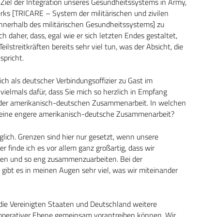
 Ziel der Integration unseres Gesundheitssystems in Army,
rks [TRICARE – System der militärischen und zivilen
nnerhalb des militärischen Gesundheitssystems] zu
 daher, dass, egal wie er sich letzten Endes gestaltet,
ilstreitkräften bereits sehr viel tun, was der Absicht, die
spricht.
 ich als deutscher Verbindungsoffizier zu Gast im
ielmals dafür, dass Sie mich so herzlich in Empfang
der amerikanisch-deutschen Zusammenarbeit. In welchen
r eine engere amerikanisch-deutsche Zusammenarbeit?
lich. Grenzen sind hier nur gesetzt, wenn unsere
r finde ich es vor allem ganz großartig, dass wir
pfen und so eng zusammenzuarbeiten. Bei der
gibt es in meinen Augen sehr viel, was wir miteinander
t die Vereinigten Staaten und Deutschland weitere
 operativer Ebene gemeinsam vorantreiben können. Wir