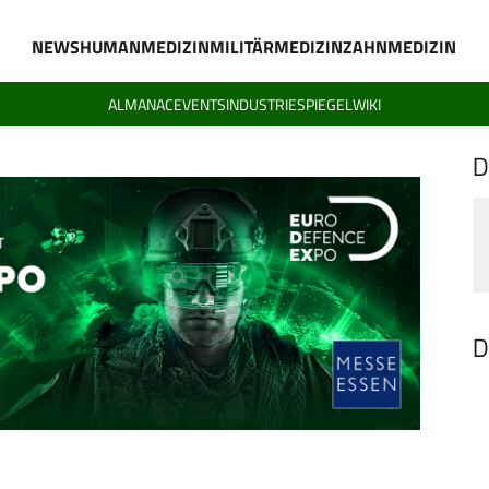
NEWS
HUMANMEDIZIN
MILITÄRMEDIZIN
ZAHNMEDIZIN
ALMANAC
EVENTS
INDUSTRIESPIEGEL
WIKI
D
D