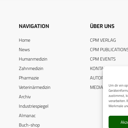
NAVIGATION
ÜBER UNS
Home
CPM VERLAG
News
CPM PUBLICATION
Humanmedizin
CPM EVENTS
Zahnmedizin
KONTAKT
Pharmazie
AUTORENHINWEIS
Um dir ein op
Veterinärmedizin
MEDIADATEN
Geräteinforma
zustimmst, kö
Archiv
verarbeiten. 
Industriespiegel
Merkmale und
Almanac
Akz
Buch-shop