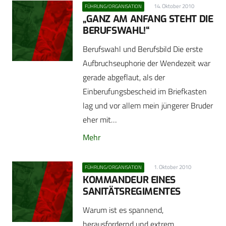
14. Oktober 2010
FÜHRUNG/ORGANISATION
„GANZ AM ANFANG STEHT DIE
BERUFSWAHL!“
Berufswahl und Berufsbild Die erste
Aufbruchseuphorie der Wendezeit war
gerade abgeflaut, als der
Einberufungsbescheid im Briefkasten
lag und vor allem mein jüngerer Bruder
eher mit…
Mehr
1. Oktober 2010
FÜHRUNG/ORGANISATION
KOMMANDEUR EINES
SANITÄTSREGIMENTES
Warum ist es spannend,
herausfordernd und extrem