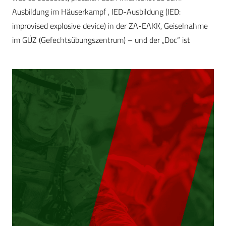
Ausbildung im Häuserkampf , IED-Ausbildung (IED:
improvised explosive device) in der ZA-EAKK, Geiselnahme
im GÜZ (Gefechtsübungszentrum) – und der „Doc“ ist