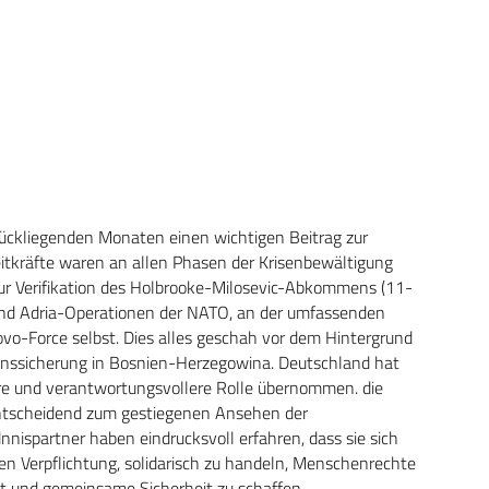
rückliegenden Monaten einen wichtigen Beitrag zur
eitkräfte waren an allen Phasen der Krisenbewältigung
zur Verifikation des Holbrooke-Milosevic-Abkommens (11-
 und Adria-Operationen der NATO, an der umfassenden
ovo-Force selbst. Dies alles geschah vor dem Hintergrund
enssicherung in Bosnien-Herzegowina. Deutschland hat
re und verantwortungsvollere Rolle übernommen. die
 entscheidend zum gestiegenen Ansehen der
nispartner haben eindrucksvoll erfahren, dass sie sich
n Verpflichtung, solidarisch zu handeln, Menschenrechte
it und gemeinsame Sicherheit zu schaffen.