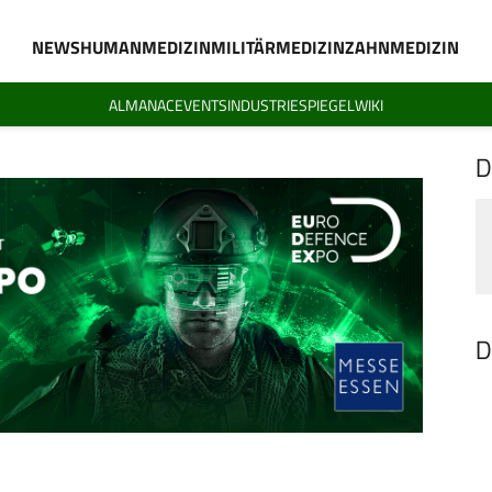
NEWS
HUMANMEDIZIN
MILITÄRMEDIZIN
ZAHNMEDIZIN
ALMANAC
EVENTS
INDUSTRIESPIEGEL
WIKI
D
D