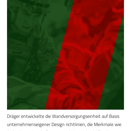
Dräger entwickelte die Wandversorgungseinheit auf Basis
unternehmenseigener Design richtlinien, die Merkmale wie