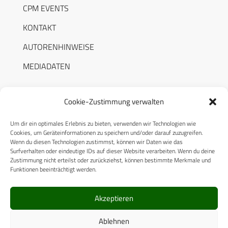
CPM EVENTS
KONTAKT
AUTORENHINWEISE
MEDIADATEN
Cookie-Zustimmung verwalten
Um dir ein optimales Erlebnis zu bieten, verwenden wir Technologien wie
RECHTLICHES
Cookies, um Geräteinformationen zu speichern und/oder darauf zuzugreifen.
Wenn du diesen Technologien zustimmst, können wir Daten wie das
Surfverhalten oder eindeutige IDs auf dieser Website verarbeiten. Wenn du deine
Datenschutzerklärung
Zustimmung nicht erteilst oder zurückziehst, können bestimmte Merkmale und
Funktionen beeinträchtigt werden.
Cookie-Richtlinie (EU)
AGB
Akzeptieren
Compliance
Ablehnen