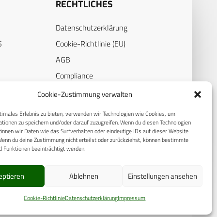
RECHTLICHES
Datenschutzerklärung
S
Cookie-Richtlinie (EU)
AGB
Compliance
E
Impressum
Cookie-Zustimmung verwalten
timales Erlebnis zu bieten, verwenden wir Technologien wie Cookies, um
tionen zu speichern und/oder darauf zuzugreifen. Wenn du diesen Technologien
nnen wir Daten wie das Surfverhalten oder eindeutige IDs auf dieser Website
Wenn du deine Zustimmung nicht erteilst oder zurückziehst, können bestimmte
 Funktionen beeinträchtigt werden.
eptieren
Ablehnen
Einstellungen ansehen
Cookie-Richtlinie
Datenschutzerklärung
Impressum
© 2025 CPM GmbH – Alle Rechte vorbehalten