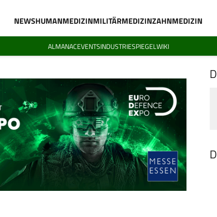
NEWS
HUMANMEDIZIN
MILITÄRMEDIZIN
ZAHNMEDIZIN
ALMANAC
EVENTS
INDUSTRIESPIEGEL
WIKI
D
D