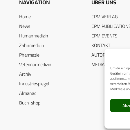
NAVIGATION
ÜBER UNS
Home
CPM VERLAG
News
CPM PUBLICATION
Humanmedizin
CPM EVENTS
Zahnmedizin
KONTAKT
Pharmazie
AUTORENHINWEIS
Veterinärmedizin
MEDIADATEN
Um dir ein op
Geräteinforma
Archiv
zustimmst, kö
Industriespiegel
verarbeiten. 
Merkmale und
Almanac
Buch-shop
Akz