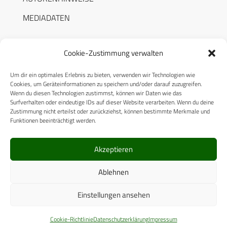
MEDIADATEN
Cookie-Zustimmung verwalten
Um dir ein optimales Erlebnis zu bieten, verwenden wir Technologien wie
RECHTLICHES
Cookies, um Geräteinformationen zu speichern und/oder darauf zuzugreifen.
Wenn du diesen Technologien zustimmst, können wir Daten wie das
Surfverhalten oder eindeutige IDs auf dieser Website verarbeiten. Wenn du deine
Datenschutzerklärung
Zustimmung nicht erteilst oder zurückziehst, können bestimmte Merkmale und
Funktionen beeinträchtigt werden.
Cookie-Richtlinie (EU)
AGB
Akzeptieren
Compliance
Ablehnen
Impressum
Einstellungen ansehen
© 2025 CPM GmbH – Alle Rechte vorbehalten
Cookie-Richtlinie
Datenschutzerklärung
Impressum