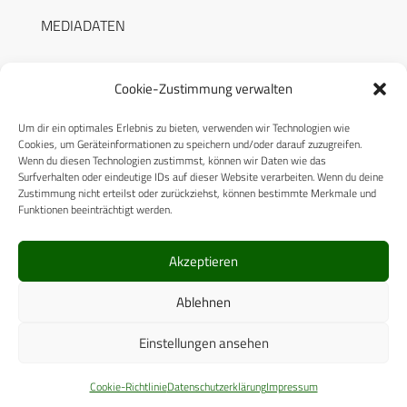
MEDIADATEN
Cookie-Zustimmung verwalten
Um dir ein optimales Erlebnis zu bieten, verwenden wir Technologien wie
RECHTLICHES
Cookies, um Geräteinformationen zu speichern und/oder darauf zuzugreifen.
Wenn du diesen Technologien zustimmst, können wir Daten wie das
Surfverhalten oder eindeutige IDs auf dieser Website verarbeiten. Wenn du deine
Datenschutzerklärung
Zustimmung nicht erteilst oder zurückziehst, können bestimmte Merkmale und
Funktionen beeinträchtigt werden.
Cookie-Richtlinie (EU)
AGB
Akzeptieren
Compliance
Ablehnen
Impressum
Einstellungen ansehen
© 2025 CPM GmbH – Alle Rechte vorbehalten
Cookie-Richtlinie
Datenschutzerklärung
Impressum