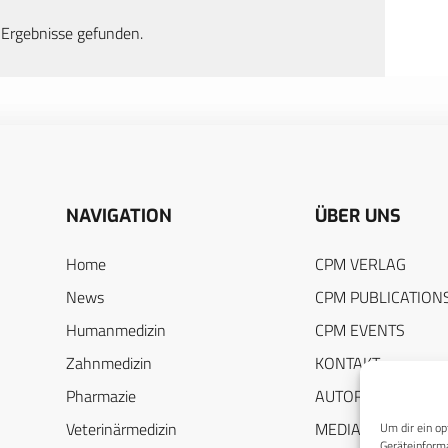
 Ergebnisse gefunden.
NAVIGATION
ÜBER UNS
Home
CPM VERLAG
News
CPM PUBLICATION
Humanmedizin
CPM EVENTS
Zahnmedizin
KONTAKT
Pharmazie
AUTORENHINWEIS
Veterinärmedizin
MEDIADATEN
Um dir ein op
Geräteinforma