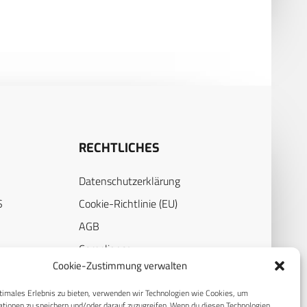
RECHTLICHES
Datenschutzerklärung
S
Cookie-Richtlinie (EU)
AGB
Compliance
Cookie-Zustimmung verwalten
E
Impressum
timales Erlebnis zu bieten, verwenden wir Technologien wie Cookies, um
tionen zu speichern und/oder darauf zuzugreifen. Wenn du diesen Technologien