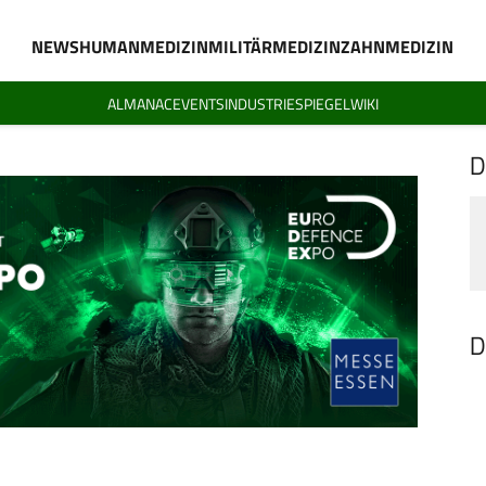
NEWS
HUMANMEDIZIN
MILITÄRMEDIZIN
ZAHNMEDIZIN
ALMANAC
EVENTS
INDUSTRIESPIEGEL
WIKI
D
D