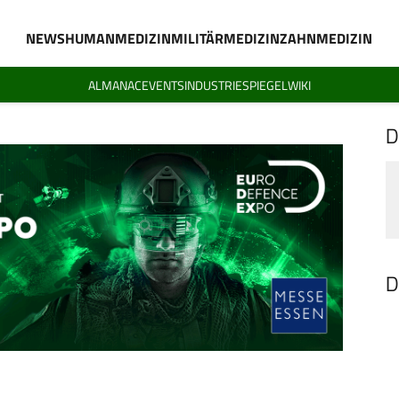
NEWS
HUMANMEDIZIN
MILITÄRMEDIZIN
ZAHNMEDIZIN
ALMANAC
EVENTS
INDUSTRIESPIEGEL
WIKI
D
D