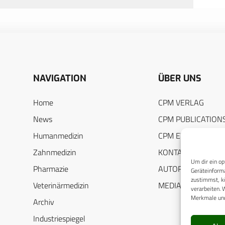
NAVIGATION
ÜBER UNS
Home
CPM VERLAG
News
CPM PUBLICATION
Humanmedizin
CPM EVENTS
Zahnmedizin
KONTAKT
Um dir ein op
Pharmazie
AUTORENHINWEIS
Geräteinforma
zustimmst, kö
Veterinärmedizin
MEDIADATEN
verarbeiten. 
Merkmale und
Archiv
Industriespiegel