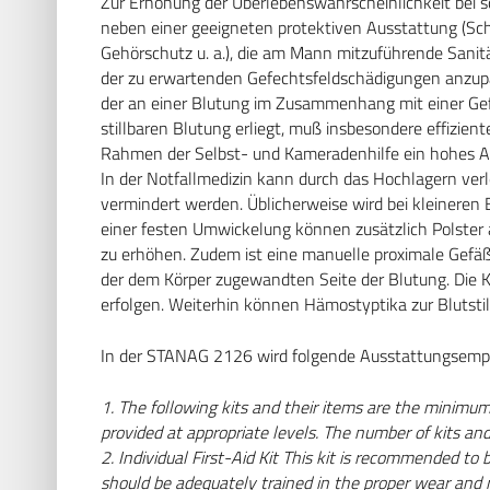
Zur Erhöhung der Überlebenswahrscheinlichkeit bei sc
neben einer geeigneten protektiven Ausstattung (Schu
Gehörschutz u. a.), die am Mann mitzuführende Sanit
der zu erwartenden Gefechtsfeldschädigungen anzupa
der an einer Blutung im Zusammenhang mit einer Gefe
stillbaren Blutung erliegt, muß insbesondere effizie
Rahmen der Selbst- und Kameradenhilfe ein hohes A
In der Notfallmedizin kann durch das Hochlagern verle
vermindert werden. Üblicherweise wird bei kleinere
einer festen Umwickelung können zusätzlich Polster
zu erhöhen. Zudem ist eine manuelle proximale Gefäß
der dem Körper zugewandten Seite der Blutung. Die
erfolgen. Weiterhin können Hämostyptika zur Blutsti
In der STANAG 2126 wird folgende Ausstattungsempfe
1. The following kits and their items are the minimum 
provided at appropriate levels. The number of kits an
2. Individual First-Aid Kit This kit is recommended to b
should be adequately trained in the proper wear and m