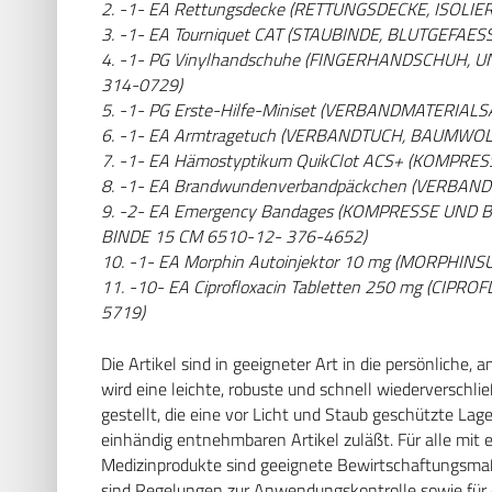
2. -1- EA Rettungsdecke (RETTUNGSDECKE, ISOLI
3. -1- EA Tourniquet CAT (STAUBINDE, BLUTGEFAE
4. -1- PG Vinylhandschuhe (FINGERHANDSCHUH,
314-0729)
5. -1- PG Erste-Hilfe-Miniset (VERBANDMATERIAL
6. -1- EA Armtragetuch (VERBANDTUCH, BAUMWO
7. -1- EA Hämostyptikum QuikClot ACS+ (KOMPRE
8. -1- EA Brandwundenverbandpäckchen (VERB
9. -2- EA Emergency Bandages (KOMPRESSE UND
BINDE 15 CM 6510-12- 376-4652)
10. -1- EA Morphin Autoinjektor 10 mg (MORPHIN
11. -10- EA Ciprofloxacin Tabletten 250 mg (C
5719)
Die Artikel sind in geeigneter Art in die persönliche
wird eine leichte, robuste und schnell wiederversch
gestellt, die eine vor Licht und Staub geschützte La
einhändig entnehmbaren Artikel zuläßt. Für alle mit
Medizinprodukte sind geeignete Bewirtschaftungsma
sind Regelungen zur Anwendungskontrolle sowie für 