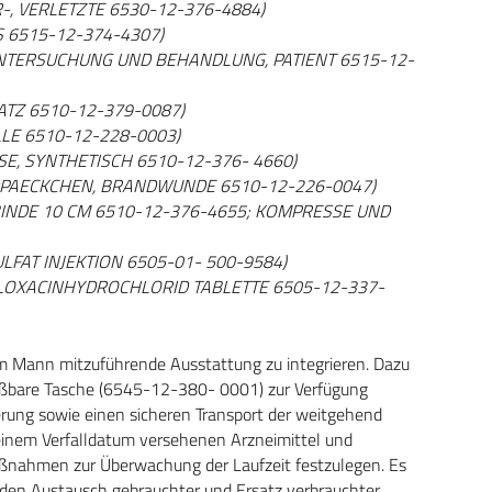
ER-, VERLETZTE 6530-12-376-4884)
SS 6515-12-374-4307)
 UNTERSUCHUNG UND BEHANDLUNG, PATIENT 6515-12-
SATZ 6510-12-379-0087)
LLE 6510-12-228-0003)
SSE, SYNTHETISCH 6510-12-376- 4660)
ANDPAECKCHEN, BRANDWUNDE 6510-12-226-0047)
 BINDE 10 CM 6510-12-376-4655; KOMPRESSE UND
SULFAT INJEKTION 6505-01- 500-9584)
IPROFLOXACINHYDROCHLORID TABLETTE 6505-12-337-
, am Mann mitzuführende Ausstattung zu integrieren. Dazu
ließbare Tasche (6545-12-380- 0001) zur Verfügung
gerung sowie einen sicheren Transport der weitgehend
 einem Verfalldatum versehenen Arzneimittel und
ßnahmen zur Überwachung der Laufzeit festzulegen. Es
den Austausch gebrauchter und Ersatz verbrauchter