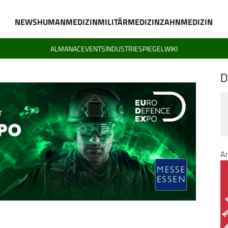
NEWS
HUMANMEDIZIN
MILITÄRMEDIZIN
ZAHNMEDIZIN
ALMANAC
EVENTS
INDUSTRIESPIEGEL
WIKI
D
A