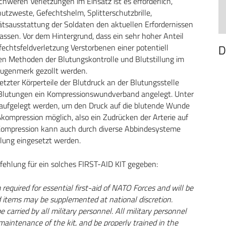
hweren Verletzungen im Einsatz ist es erforderlich,
tzweste, Gefechtshelm, Splitterschutzbrille,
ätsausstattung der Soldaten den aktuellen Erfordernissen
ssen. Vor dem Hintergrund, dass ein sehr hoher Anteil
chtsfeldverletzung Verstorbenen einer potentiell
D
nten Methoden der Blutungskontrolle und Blutstillung im
ugenmerk gezollt werden.
tzter Körperteile der Blutdruck an der Blutungsstelle
n Blutungen ein Kompressionswundverband angelegt. Unter
 aufgelegt werden, um den Druck auf die blutende Wunde
kompression möglich, also ein Zudrücken der Arterie auf
 Kompression kann auch durch diverse Abbindesysteme
llung eingesetzt werden.
hlung für ein solches FIRST-AID KIT gegeben:
required for essential first-aid of NATO Forces and will be
d items may be supplemented at national discretion.
e carried by all military personnel. All military personnel
aintenance of the kit, and be properly trained in the