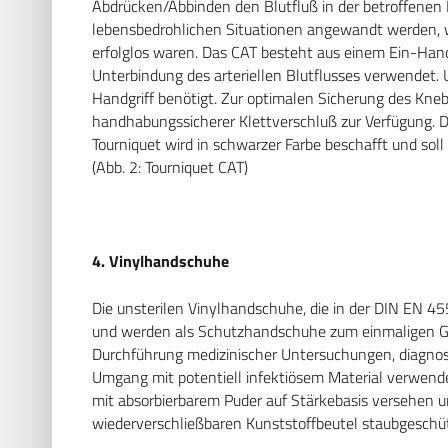
Abdrücken/Abbinden den Blutfluß in der betroffenen E
lebensbedrohlichen Situationen angewandt werden, 
erfolglos waren. Das CAT besteht aus einem Ein-Han
Unterbindung des arteriellen Blutflusses verwendet. 
Handgriff benötigt. Zur optimalen Sicherung des Kne
handhabungssicherer Klettverschluß zur Verfügung. 
Tourniquet wird in schwarzer Farbe beschafft und soll
(Abb. 2: Tourniquet CAT)
4. Vinylhandschuhe
Die unsterilen Vinylhandschuhe, die in der DIN EN 45
und werden als Schutzhandschuhe zum einmaligen Ge
Durchführung medizinischer Untersuchungen, diagnost
Umgang mit potentiell infektiösem Material verwendet.
mit absorbierbarem Puder auf Stärkebasis versehen u
wiederverschließbaren Kunststoffbeutel staubgeschüt