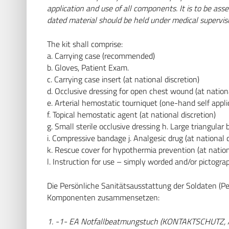
application and use of all components. It is to be ass
dated material should be held under medical supervisio
The kit shall comprise:
a. Carrying case (recommended)
b. Gloves, Patient Exam.
c. Carrying case insert (at national discretion)
d. Occlusive dressing for open chest wound (at nationa
e. Arterial hemostatic tourniquet (one-hand self appli
f. Topical hemostatic agent (at national discretion)
g. Small sterile occlusive dressing h. Large triangular
i. Compressive bandage j. Analgesic drug (at national d
k. Rescue cover for hypothermia prevention (at nation
l. Instruction for use – simply worded and/or pictogra
Die Persönliche Sanitätsausstattung der Soldaten (Pe
Komponenten zusammensetzen:
1. -1- EA Notfallbeatmungstuch (KONTAKTSCHUTZ