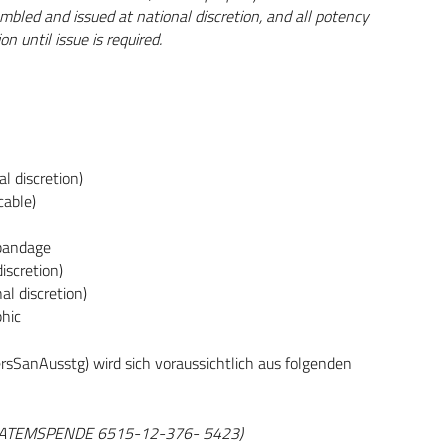
embled and issued at national discretion, and all potency
n until issue is required.
l discretion)
cable)
 bandage
iscretion)
al discretion)
phic
rsSanAusstg) wird sich voraussichtlich aus folgenden
, ATEMSPENDE 6515-12-376- 5423)