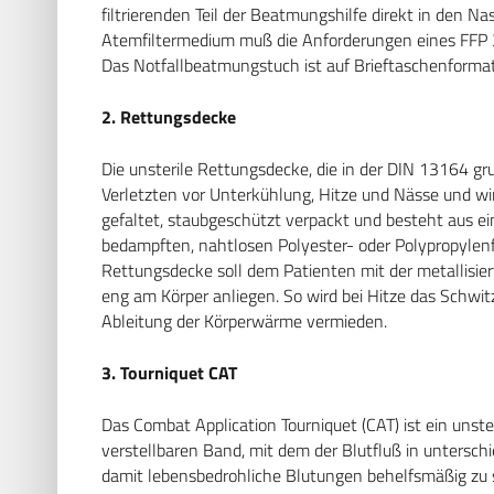
filtrierenden Teil der Beatmungshilfe direkt in den 
Atemfiltermedium muß die Anforderungen eines FFP 3
Das Notfallbeatmungstuch ist auf Brieftaschenformat
2. Rettungsdecke
Die unsterile Rettungsdecke, die in der DIN 13164 gr
Verletzten vor Unterkühlung, Hitze und Nässe und wir
gefaltet, staubgeschützt verpackt und besteht aus ein
bedampften, nahtlosen Polyester- oder Polypropylenfol
Rettungsdecke soll dem Patienten mit der metallisie
eng am Körper anliegen. So wird bei Hitze das Schwit
Ableitung der Körperwärme vermieden.
3. Tourniquet CAT
Das Combat Application Tourniquet (CAT) ist ein unst
verstellbaren Band, mit dem der Blutfluß in untersc
damit lebensbedrohliche Blutungen behelfsmäßig zu 