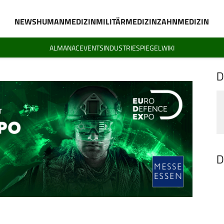
NEWS
HUMANMEDIZIN
MILITÄRMEDIZIN
ZAHNMEDIZIN
ALMANAC
EVENTS
INDUSTRIESPIEGEL
WIKI
D
D