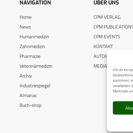
NAVIGATION
ÜBER UNS
Home
CPM VERLAG
News
CPM PUBLICATION
Humanmedizin
CPM EVENTS
Zahnmedizin
KONTAKT
Pharmazie
AUTORENHINWEIS
Veterinärmedizin
MEDIADATEN
Um dir ein op
Geräteinforma
Archiv
zustimmst, kö
Industriespiegel
verarbeiten. 
Merkmale und
Almanac
Buch-shop
Akz