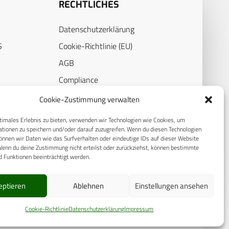
RECHTLICHES
Datenschutzerklärung
S
Cookie-Richtlinie (EU)
AGB
Compliance
E
Impressum
Cookie-Zustimmung verwalten
timales Erlebnis zu bieten, verwenden wir Technologien wie Cookies, um
tionen zu speichern und/oder darauf zuzugreifen. Wenn du diesen Technologien
nnen wir Daten wie das Surfverhalten oder eindeutige IDs auf dieser Website
Wenn du deine Zustimmung nicht erteilst oder zurückziehst, können bestimmte
 Funktionen beeinträchtigt werden.
eptieren
Ablehnen
Einstellungen ansehen
Cookie-Richtlinie
Datenschutzerklärung
Impressum
© 2025 CPM GmbH – Alle Rechte vorbehalten