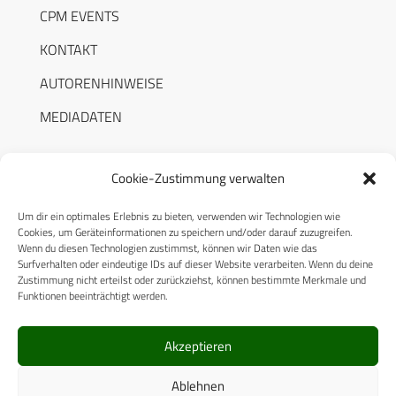
CPM EVENTS
KONTAKT
AUTORENHINWEISE
MEDIADATEN
Cookie-Zustimmung verwalten
Um dir ein optimales Erlebnis zu bieten, verwenden wir Technologien wie
RECHTLICHES
Cookies, um Geräteinformationen zu speichern und/oder darauf zuzugreifen.
Wenn du diesen Technologien zustimmst, können wir Daten wie das
Surfverhalten oder eindeutige IDs auf dieser Website verarbeiten. Wenn du deine
Datenschutzerklärung
Zustimmung nicht erteilst oder zurückziehst, können bestimmte Merkmale und
Funktionen beeinträchtigt werden.
Cookie-Richtlinie (EU)
AGB
Akzeptieren
Compliance
Ablehnen