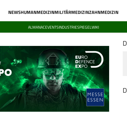
NEWS
HUMANMEDIZIN
MILITÄRMEDIZIN
ZAHNMEDIZIN
ALMANAC
EVENTS
INDUSTRIESPIEGEL
WIKI
D
D