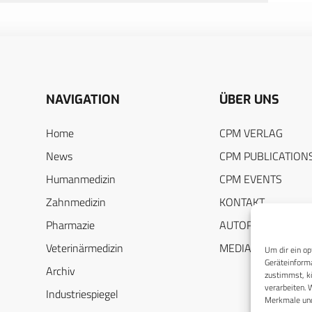
NAVIGATION
ÜBER UNS
Home
CPM VERLAG
News
CPM PUBLICATION
Humanmedizin
CPM EVENTS
Zahnmedizin
KONTAKT
Pharmazie
AUTORENHINWEIS
Veterinärmedizin
MEDIADATEN
Um dir ein op
Geräteinforma
Archiv
zustimmst, kö
verarbeiten. 
Industriespiegel
Merkmale und