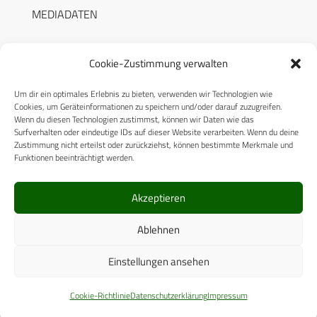
MEDIADATEN
Cookie-Zustimmung verwalten
Um dir ein optimales Erlebnis zu bieten, verwenden wir Technologien wie
RECHTLICHES
Cookies, um Geräteinformationen zu speichern und/oder darauf zuzugreifen.
Wenn du diesen Technologien zustimmst, können wir Daten wie das
Surfverhalten oder eindeutige IDs auf dieser Website verarbeiten. Wenn du deine
Datenschutzerklärung
Zustimmung nicht erteilst oder zurückziehst, können bestimmte Merkmale und
Funktionen beeinträchtigt werden.
Cookie-Richtlinie (EU)
AGB
Akzeptieren
Compliance
Ablehnen
Impressum
Einstellungen ansehen
© 2025 CPM GmbH – Alle Rechte vorbehalten
Cookie-Richtlinie
Datenschutzerklärung
Impressum