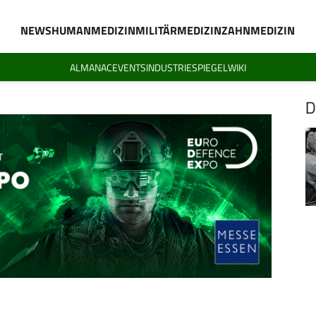
NEWS
HUMANMEDIZIN
MILITÄRMEDIZIN
ZAHNMEDIZIN
ALMANAC
EVENTS
INDUSTRIESPIEGEL
WIKI
D