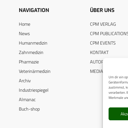
NAVIGATION
ÜBER UNS
Home
CPM VERLAG
News
CPM PUBLICATION
Humanmedizin
CPM EVENTS
Zahnmedizin
KONTAKT
Pharmazie
AUTORENHINWEIS
Veterinärmedizin
MEDIADATEN
Um dir ein op
Archiv
Geräteinforma
zustimmst, kö
Industriespiegel
verarbeiten. 
Merkmale und
Almanac
Buch-shop
Akz