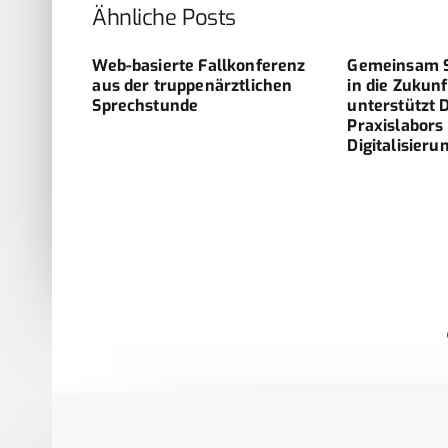
Ähnliche Posts
n
Web-basierte Fallkonferenz
Gemeinsam Sc
s im
aus der truppenärztlichen
in die Zukunf
chen
Sprechstunde
unterstützt 
Praxislabors 
Digitalisieru