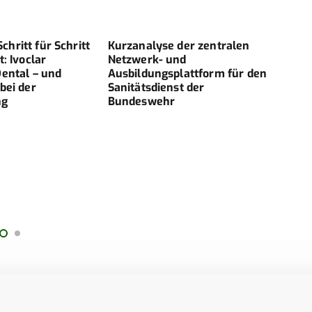
hritt für Schritt
Kurzanalyse der zentralen
FOR
t: Ivoclar
Netzwerk- und
ENT
Dental – und
Ausbildungsplattform für den
SANI
bei der
Sanitätsdienst der
BUN
ng
Bundeswehr