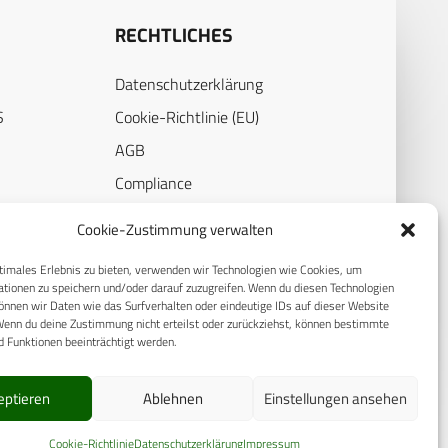
RECHTLICHES
Datenschutzerklärung
S
Cookie-Richtlinie (EU)
AGB
Compliance
E
Impressum
Cookie-Zustimmung verwalten
timales Erlebnis zu bieten, verwenden wir Technologien wie Cookies, um
tionen zu speichern und/oder darauf zuzugreifen. Wenn du diesen Technologien
nnen wir Daten wie das Surfverhalten oder eindeutige IDs auf dieser Website
Wenn du deine Zustimmung nicht erteilst oder zurückziehst, können bestimmte
 Funktionen beeinträchtigt werden.
eptieren
Ablehnen
Einstellungen ansehen
© 2025 CPM GmbH – Alle Rechte vorbehalten
Cookie-Richtlinie
Datenschutzerklärung
Impressum