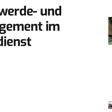
hwerde- und
gement im
dienst