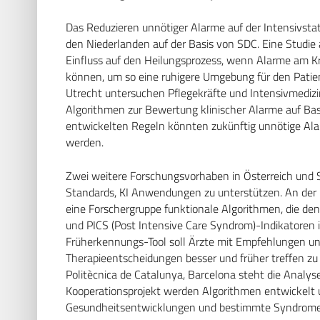
Das Reduzieren unnötiger Alarme auf der Intensivst
den Niederlanden auf der Basis von SDC. Eine Studi
Einfluss auf den Heilungsprozess, wenn Alarme am K
können, um so eine ruhigere Umgebung für den Patie
Utrecht untersuchen Pflegekräfte und Intensivmedizin
Algorithmen zur Bewertung klinischer Alarme auf Basi
entwickelten Regeln könnten zukünftig unnötige Ala
werden.
Zwei weitere Forschungsvorhaben in Österreich und 
Standards, KI Anwendungen zu unterstützen. An der M
eine Forschergruppe funktionale Algorithmen, die den
und PICS (Post Intensive Care Syndrom)-Indikatoren
Früherkennungs-Tool soll Ärzte mit Empfehlungen un
Therapieentscheidungen besser und früher treffen zu 
Politècnica de Catalunya, Barcelona steht die Analys
Kooperationsprojekt werden Algorithmen entwickelt un
Gesundheitsentwicklungen und bestimmte Syndrome