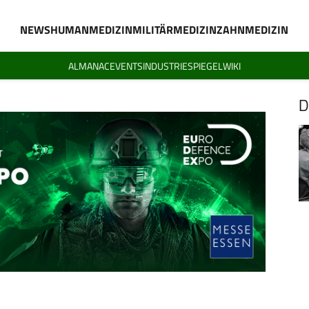
NEWS
HUMANMEDIZIN
MILITÄRMEDIZIN
ZAHNMEDIZIN
ALMANAC
EVENTS
INDUSTRIESPIEGEL
WIKI
D