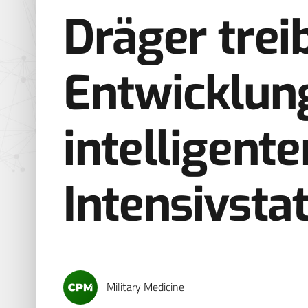
Dräger trei
Entwicklun
intelligente
Intensivsta
Military Medicine