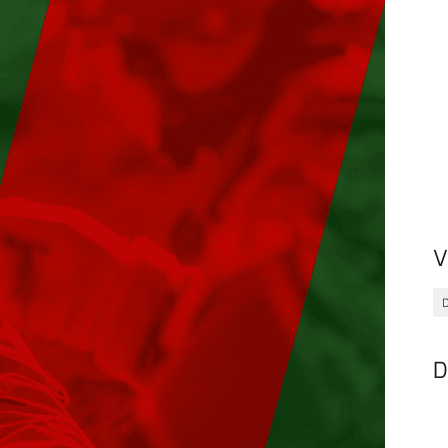
V
D
D