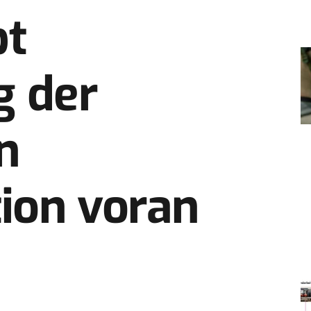
bt
g der
n
tion voran