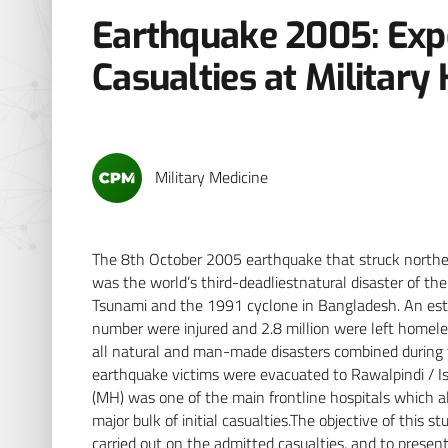
Earthquake 2005: Exp
Casualties at Military
Military Medicine
The 8th October 2005 earthquake that struck norther
was the world’s third-deadliestnatural disaster of th
Tsunami and the 1991 cyclone in Bangladesh. An esti
number were injured and 2.8 million were left homele
all natural and man-made disasters combined during t
earthquake victims were evacuated to Rawalpindi / Isla
(MH) was one of the main frontline hospitals which a
major bulk of initial casualties.The objective of this 
carried out on the admitted casualties, and to prese