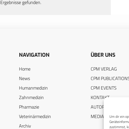
 Ergebnisse gefunden.
NAVIGATION
ÜBER UNS
Home
CPM VERLAG
News
CPM PUBLICATION
Humanmedizin
CPM EVENTS
Zahnmedizin
KONTAKT
Pharmazie
AUTORENHINWEIS
Veterinärmedizin
MEDIADATEN
Um dir ein op
Geräteinforma
Archiv
zustimmst, kö