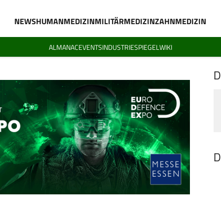
NEWS
HUMANMEDIZIN
MILITÄRMEDIZIN
ZAHNMEDIZIN
ALMANAC
EVENTS
INDUSTRIESPIEGEL
WIKI
D
D