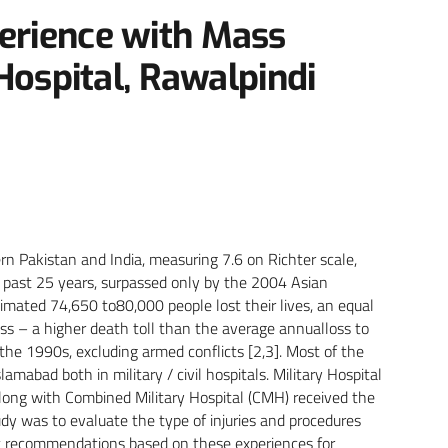
erience with Mass
 Hospital, Rawalpindi
n Pakistan and India, measuring 7.6 on Richter scale,
e past 25 years, surpassed only by the 2004 Asian
mated 74,650 to80,000 people lost their lives, an equal
ss – a higher death toll than the average annualloss to
he 1990s, excluding armed conflicts [2,3]. Most of the
mabad both in military / civil hospitals. Military Hospital
long with Combined Military Hospital (CMH) received the
study was to evaluate the type of injuries and procedures
nt recommendations based on these experiences for