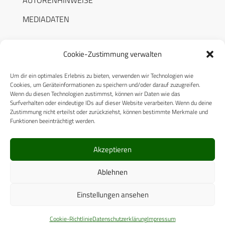
MEDIADATEN
Cookie-Zustimmung verwalten
Um dir ein optimales Erlebnis zu bieten, verwenden wir Technologien wie
RECHTLICHES
Cookies, um Geräteinformationen zu speichern und/oder darauf zuzugreifen.
Wenn du diesen Technologien zustimmst, können wir Daten wie das
Surfverhalten oder eindeutige IDs auf dieser Website verarbeiten. Wenn du deine
Datenschutzerklärung
Zustimmung nicht erteilst oder zurückziehst, können bestimmte Merkmale und
Funktionen beeinträchtigt werden.
Cookie-Richtlinie (EU)
AGB
Akzeptieren
Compliance
Ablehnen
Impressum
Einstellungen ansehen
© 2025 CPM GmbH – Alle Rechte vorbehalten
Cookie-Richtlinie
Datenschutzerklärung
Impressum