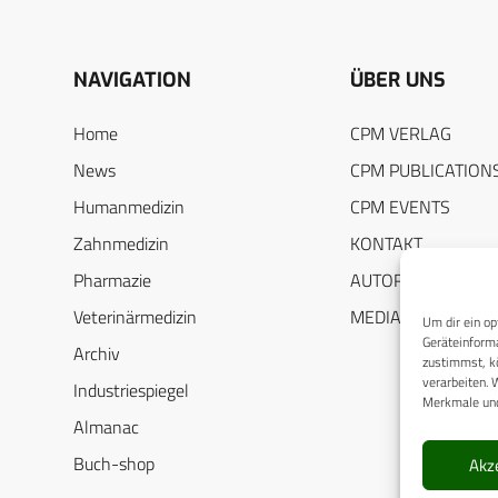
NAVIGATION
ÜBER UNS
Home
CPM VERLAG
News
CPM PUBLICATION
Humanmedizin
CPM EVENTS
Zahnmedizin
KONTAKT
Pharmazie
AUTORENHINWEIS
Veterinärmedizin
MEDIADATEN
Um dir ein op
Geräteinforma
Archiv
zustimmst, kö
verarbeiten. 
Industriespiegel
Merkmale und
Almanac
Buch-shop
Akz