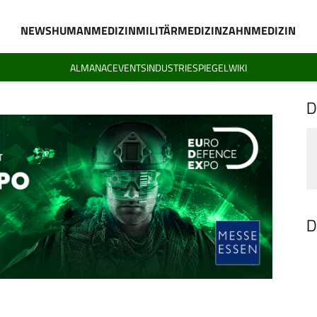
NEWS
HUMANMEDIZIN
MILITÄRMEDIZIN
ZAHNMEDIZIN
ALMANAC
EVENTS
INDUSTRIESPIEGEL
WIKI
D
D