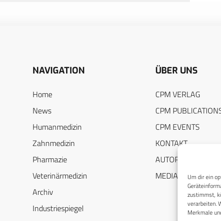
NAVIGATION
ÜBER UNS
Home
CPM VERLAG
News
CPM PUBLICATION
Humanmedizin
CPM EVENTS
Zahnmedizin
KONTAKT
Pharmazie
AUTORENHINWEIS
Veterinärmedizin
MEDIADATEN
Um dir ein op
Geräteinforma
Archiv
zustimmst, kö
verarbeiten. 
Industriespiegel
Merkmale und