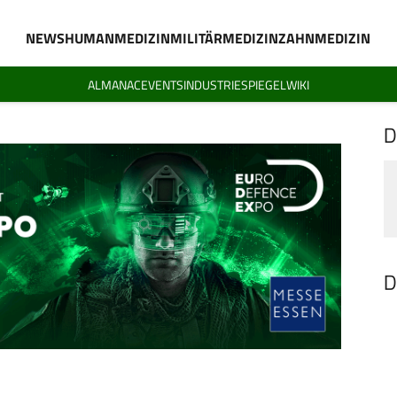
NEWS
HUMANMEDIZIN
MILITÄRMEDIZIN
ZAHNMEDIZIN
ALMANAC
EVENTS
INDUSTRIESPIEGEL
WIKI
D
D