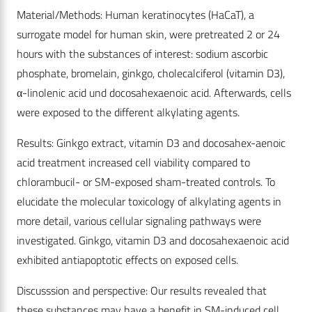
Material/Methods: Human keratinocytes (HaCaT), a
surrogate model for human skin, were pretreated 2 or 24
hours with the substances of interest: sodium ascorbic
phosphate, bromelain, ginkgo, cholecalciferol (vitamin D3),
α-linolenic acid und docosahexaenoic acid. Afterwards, cells
were exposed to the different alkylating agents.
Results: Ginkgo extract, vitamin D3 and docosahex-aenoic
acid treatment increased cell viability compared to
chlorambucil- or SM-exposed sham-treated controls. To
elucidate the molecular toxicology of alkylating agents in
more detail, various cellular signaling pathways were
investigated. Ginkgo, vitamin D3 and docosahexaenoic acid
exhibited antiapoptotic effects on exposed cells.
Discusssion and perspective: Our results revealed that
these substances may have a benefit in SM-induced cell