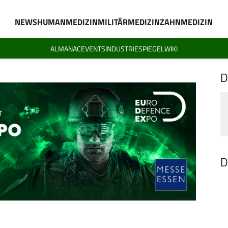
NEWS
HUMANMEDIZIN
MILITÄRMEDIZIN
ZAHNMEDIZIN
ALMANAC
EVENTS
INDUSTRIESPIEGEL
WIKI
D
D