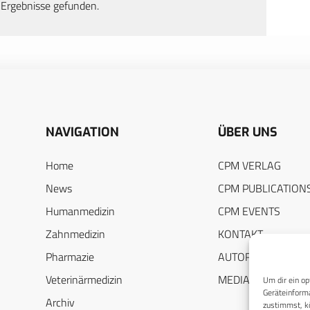
 Ergebnisse gefunden.
NAVIGATION
ÜBER UNS
Home
CPM VERLAG
News
CPM PUBLICATION
Humanmedizin
CPM EVENTS
Zahnmedizin
KONTAKT
Pharmazie
AUTORENHINWEIS
Veterinärmedizin
MEDIADATEN
Um dir ein op
Geräteinforma
Archiv
zustimmst, kö