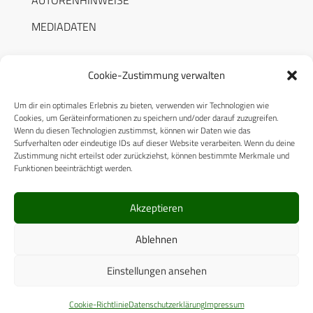
MEDIADATEN
Cookie-Zustimmung verwalten
Um dir ein optimales Erlebnis zu bieten, verwenden wir Technologien wie
RECHTLICHES
Cookies, um Geräteinformationen zu speichern und/oder darauf zuzugreifen.
Wenn du diesen Technologien zustimmst, können wir Daten wie das
Surfverhalten oder eindeutige IDs auf dieser Website verarbeiten. Wenn du deine
Datenschutzerklärung
Zustimmung nicht erteilst oder zurückziehst, können bestimmte Merkmale und
Funktionen beeinträchtigt werden.
Cookie-Richtlinie (EU)
AGB
Akzeptieren
Compliance
Ablehnen
Impressum
Einstellungen ansehen
© 2025 CPM GmbH – Alle Rechte vorbehalten
Cookie-Richtlinie
Datenschutzerklärung
Impressum