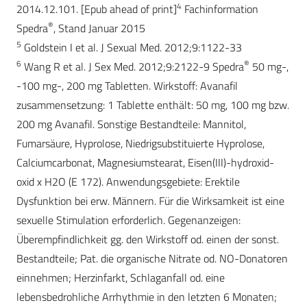
4
2014.12.101. [Epub ahead of print]
Fachinformation
®
Spedra
, Stand Januar 2015
5
Goldstein I et al. J Sexual Med. 2012;9:1122-33
6
®
Wang R et al. J Sex Med. 2012;9:2122-9 Spedra
50 mg-,
-100 mg-, 200 mg Tabletten. Wirkstoff: Avanafil
zusammensetzung: 1 Tablette enthält: 50 mg, 100 mg bzw.
200 mg Avanafil. Sonstige Bestandteile: Mannitol,
Fumarsäure, Hyprolose, Niedrigsubstituierte Hyprolose,
Calciumcarbonat, Magnesiumstearat, Eisen(III)-hydroxid-
oxid x H2O (E 172). Anwendungsgebiete: Erektile
Dysfunktion bei erw. Männern. Für die Wirksamkeit ist eine
sexuelle Stimulation erforderlich. Gegenanzeigen:
Überempfindlichkeit gg. den Wirkstoff od. einen der sonst.
Bestandteile; Pat. die organische Nitrate od. NO-Donatoren
einnehmen; Herzinfarkt, Schlaganfall od. eine
lebensbedrohliche Arrhythmie in den letzten 6 Monaten;