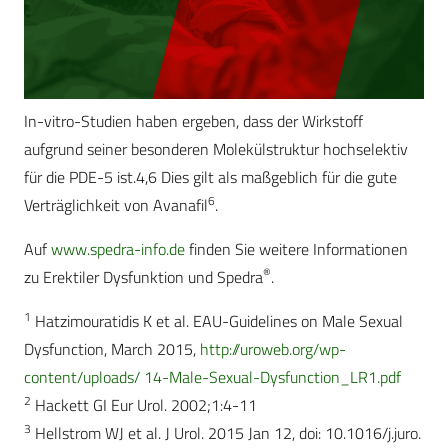
In-vitro-Studien haben ergeben, dass der Wirkstoff
aufgrund seiner besonderen Molekülstruktur hochselektiv
für die PDE-5 ist.4,6 Dies gilt als maßgeblich für die gute
6
Verträglichkeit von Avanafil
.
Auf
www.spedra-info.de
finden Sie weitere Informationen
®
zu Erektiler Dysfunktion und Spedra
.
1
Hatzimouratidis K et al. EAU-Guidelines on Male Sexual
Dysfunction, March 2015,
http://uroweb.org/wp-
content/uploads/ 14-Male-Sexual-Dysfunction_LR1.pdf
2
Hackett GI Eur Urol. 2002;1:4-11
3
Hellstrom WJ et al. J Urol. 2015 Jan 12, doi: 10.1016/j.juro.