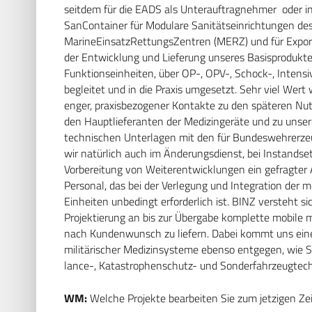
seitdem für die EADS als Unterauftragnehmer oder i
SanContainer für Modulare Sanitätseinrichtungen des
MarineEinsatzRettungsZentren (MERZ) und für Export
der Entwicklung und Lieferung unseres Basisproduktes
Funktionseinheiten, über OP-, OPV-, Schock-, Intensi
begleitet und in die Praxis umgesetzt. Sehr viel Wert
enger, praxisbezogener Kontakte zu den späteren Nu
den Hauptlieferanten der Medizingeräte und zu unsere
technischen Unterlagen mit den für Bundeswehrerzeug
wir natürlich auch im Änderungsdienst, bei Instandset
Vorbereitung von Weiterentwicklungen ein gefragter A
Personal, das bei der Verlegung und Integration der 
Einheiten unbedingt erforderlich ist. BINZ versteht si
Projektierung an bis zur Übergabe komplette mobile m
nach Kundenwunsch zu liefern. Dabei kommt uns eine
militärischer Medizinsysteme ebenso entgegen, wie 
lance-, Katastrophenschutz- und Sonderfahrzeugtech
WM:
Welche Projekte bearbeiten Sie zum jetzigen Ze