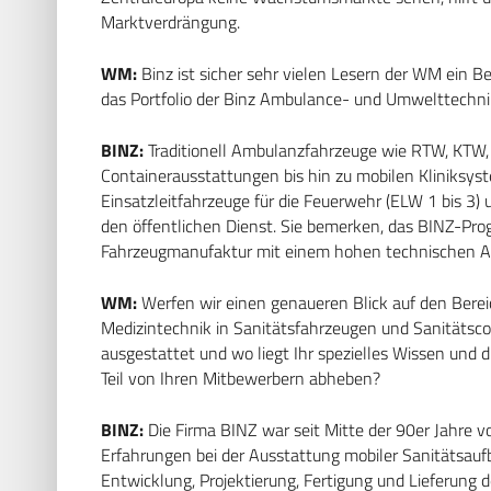
Marktverdrängung.
WM:
Binz ist sicher sehr vielen Lesern der WM ein Be
das Portfolio der Binz Ambulance- und Umwelttechn
BINZ:
Traditionell Ambulanzfahrzeuge wie RTW, KTW,
Containerausstattungen bis hin zu mobilen Kliniksys
Einsatzleitfahrzeuge für die Feuerwehr (ELW 1 bis 3) u
den öffentlichen Dienst. Sie bemerken, das BINZ-Prog
Fahrzeugmanufaktur mit einem hohen technischen A
WM:
Werfen wir einen genaueren Blick auf den Bereic
Medizintechnik in Sanitätsfahrzeugen und Sanitäts­co
ausgestattet und wo liegt Ihr spezielles Wissen und
Teil von Ihren Mitbewerbern abheben?
BINZ:
Die Firma BINZ war seit Mitte der 90er Jahre 
Erfahrungen bei der Ausstattung mobiler Sanitätsauf
Entwicklung, Projektierung, Fertigung und Lieferung 