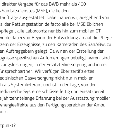
n direkter Vergabe für das BWB mehr als 400
 Sanitätsdienstes (MSE), die beiden
aufträge ausgestattet. Dabei haben wir, ausgehend von
, der Rettungsstation de facto alle bei MSE üblichen
vpflege-, alle Laborcontainer bis hin zum mobilen CT
 wurde dabei von Beginn der Entwicklung an auf die Pflege
tzern der Erzeugnisse, zu den Kameraden des ­SanABw, zu
n Auftraggebern gelegt. Da wir an der Erstellung der
nisse spezifischen Anforderungen beteiligt waren, sind
zungsleistungen, in der Ersatzteilversorgung und in der
nsprechpartner. Wir verfügen über zertifiziertes
medizinischen Gasversorgung nicht nur in mobilen
ch als Systemlieferant und ist in der Lage, von der
edizinische Systeme schlüsselfertig und einsatzbereit
 jahrzehntelange Erfahrung bei der Ausstattung mobiler
Synergieeffekte aus den Fertigungsbereichen der Ambu­
nik.
itpunkt?