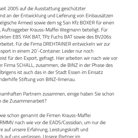
seit 2005 auf die Ausstattung geschützter
ind an der Entwicklung und Lieferung von Einbausätzen
elgische Armee) sowie dem sg San Kfz BOXER für einen
, Auftraggeber Krauss-Maffei Wegmann beteiligt. Für
jekten EBS YAK BAT, TPz Fuchs BAT sowie des BV206s
rbeitet. Für die Firma DREHTAINER entwickeln wir zur
port in einem 20´-Container. Leider nur noch
st für den Export, gefragt. Hier arbeiten wir nach wie vor
er Firma SCHALL, zusammen, die BINZ in der Phase des
brigens ist auch das in der Stadt Essen im Einsatz
nderhilfe Stiftung von BINZ-Ilmenau.
it namhaften Partnern zusammen, einige haben Sie schon
ch die Zusammenarbeit?
wie schon genannt die Firmen Krauss-Maffei
MMV nach wie vor die EADS/Cassidian, um nur die
e auf unsere Erfahrung, Leistungskraft und
ch auf uns verlassen. Unsere Partner im