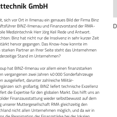
ttechnik GmbH
, sich vor Ort in Ilmenau ein genaues Bild der Firma Binz
D
äftsführer BINZ-Ilmenau und Finanzvorstand der RMA-
bile Medizintechnik Herr Jörg Keil Rede und Antwort.
hten: Binz hat nicht nur die Insolvenz in sehr kurzer Zeit
estärkt hervor gegangen. Das Know-how konnte im
tarken Partner an Ihrer Seite steht das Unternehmen
der derzeitige Stand im Unternehmen?
up hat BINZ-Ilmenau vor allem einen finanzstarken
den vergangenen zwei Jahren 40 000 Sonderfahrzeuge
 ausgeliefert, darunter zahlreiche Militär-
änzen sich großartig. BINZ liefert technische Exzellenz
rt die Expertise für den globalen Markt. Das hilft uns an
solider Finanzausstattung wieder selbstbewusst auf dem
 unserer Muttergesellschaft RMA gleichzeitig den
schland nicht allen Unternehmen möglich, und da wir in
s die Reanimation der Finanzstärke bei der lokalen