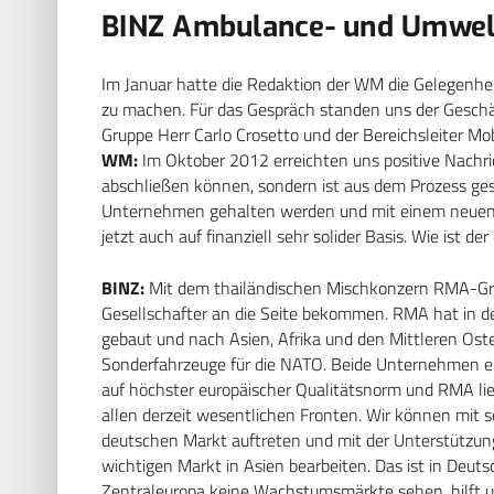
BINZ Ambulance- und Umwel
Im Januar hatte die Redaktion der WM die Gelegenheit
zu machen. Für das Gespräch standen uns der Gesch
Gruppe Herr Carlo Crosetto und der Bereichsleiter Mo
WM:
Im Oktober 2012 erreichten uns positive Nachric
abschließen können, sondern ist aus dem Prozess g
Unternehmen gehalten werden und mit einem neuen s
jetzt auch auf finanziell sehr solider Basis. Wie ist 
BINZ:
Mit dem thailändischen Mischkonzern RMA-Gro
Gesellschafter an die Seite bekommen. RMA hat in 
gebaut und nach Asien, Afrika und den Mittleren ­Osten
Sonderfahrzeuge für die NATO. Beide Unternehmen erg
auf höchster europäischer Qualitätsnorm und RMA liefe
allen derzeit wesentlichen Fronten. Wir können mit 
deutschen Markt auftreten und mit der Unterstützung
wichtigen Markt in Asien bearbeiten. Das ist in Deut
Zentraleuropa keine Wachstumsmärkte sehen, hilft un