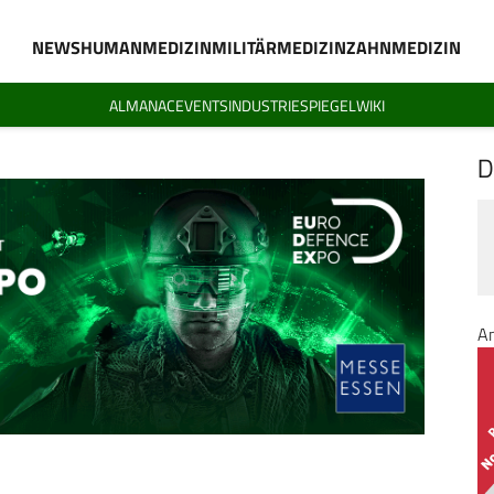
NEWS
HUMANMEDIZIN
MILITÄRMEDIZIN
ZAHNMEDIZIN
ALMANAC
EVENTS
INDUSTRIESPIEGEL
WIKI
D
A