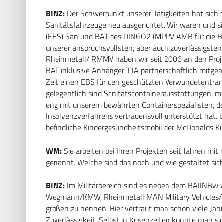
BINZ:
Der Schwerpunkt unserer Tätigkeiten hat sich 
Sanitätsfahrzeuge neu ausgerichtet. Wir waren und s
(EBS) San und BAT des DINGO2 (MPPV AMB für die B
unserer anspruchsvollsten, aber auch zuverlässigsten
Rheinmetall/ RMMV haben wir seit 2006 an den Pro
BAT inklusive Anhänger TTA partnerschaftlich mitgea
Zeit einen EBS für den geschützten Verwundetentrans
gelegentlich sind Sanitätscontainerausstattungen, mei
eng mit unserem bewährten Containerspezialisten, d
Insolvenzverfahrens vertrauensvoll unterstützt hat. Ü
befindliche Kindergesundheitsmobil der McDonalds Ki
WM:
Sie arbeiten bei Ihren Projekten seit Jahren m
genannt. Welche sind das noch und wie gestaltet si
BINZ:
Im Militärbereich sind es neben dem BAIINBw 
Wegmann/KMW, Rheinmetall MAN Military Vehicles/R
großen zu nennen. Hier vertraut man schon viele Jahr
Zuverlässigkeit. Selbst in Krisenzeiten konnte man si